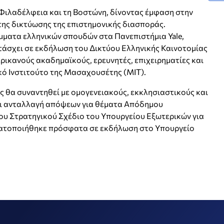
 Φιλαδέλφεια και τη Βοστώνη, δίνοντας έμφαση στην
της δικτύωσης της επιστημονικής διασποράς.
μματα ελληνικών σπουδών στα Πανεπιστήμια Yale,
μετάσχει σε εκδήλωση του Δικτύου Ελληνικής Καινοτομίας
ερικανούς ακαδημαϊκούς, ερευνητές, επιχειρηματίες και
κό Ινστιτούτο της Μασαχουσέτης (MIT).
 θα συναντηθεί με ομογενειακούς, εκκλησιαστικούς και
χει ανταλλαγή απόψεων για θέματα Απόδημου
ου Στρατηγικού Σχέδιο του Υπουργείου Εξωτερικών για
ματοποιήθηκε πρόσφατα σε εκδήλωση στο Υπουργείο