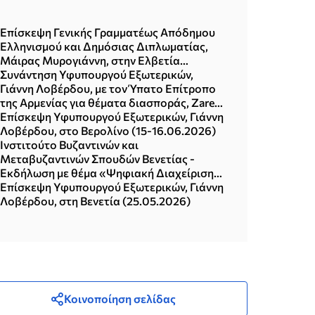
Επίσκεψη Γενικής Γραμματέως Απόδημου
Ελληνισμού και Δημόσιας Διπλωματίας,
Μάιρας Μυρογιάννη, στην Ελβετία
(Βασιλεία & Ζυρίχη, 15-18.06.2026)
Συνάντηση Υφυπουργού Εξωτερικών,
Γιάννη Λοβέρδου, με τον Ύπατο Επίτροπο
της Αρμενίας για θέματα διασποράς, Zareh
Sinanyan (Αθήνα, 24.06.2026)
Επίσκεψη Υφυπουργού Εξωτερικών, Γιάννη
Λοβέρδου, στο Βερολίνο (15-16.06.2026)
Ινστιτούτο Βυζαντινών και
Μεταβυζαντινών Σπουδών Βενετίας -
Εκδήλωση με θέμα «Ψηφιακή Διαχείριση
του εν Βενετία Αρχείου του Ελληνικού
Επίσκεψη Υφυπουργού Εξωτερικών, Γιάννη
Ινστιτούτου Βυζαντινών και
Λοβέρδου, στη Βενετία (25.05.2026)
Μεταβυζαντινών Σπουδών» (25.05.2026)
Κοινοποίηση σελίδας