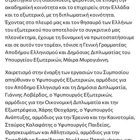
ακαδημαϊκή κοινότητα και το επιχειρείν, στην Ελλάδα
και το εξωτερικό, με τη διπλωματική κοινότητα.
Έχοντας στο πλευρό μας και τον θησαυρό των Ελλήνων
του εξωτερικού που αποτελούν το συγκριτικό μας
πλεονέκτημα, έχουμε τη δυναμική να πρωτοστατήσουμε
και σε αυτόν τον τομέα», τόνισε η Γενική Γραμματέας
Αποδήμου Ελληνισμού και Δημόσιας Διπλωματίας του
Υπουργείου Εξωτερικών, Μάιρα Μυρογιάννη.
Χαιρετισμό στην έναρξη των εργασιών του Συμποσίου
απηύθυναν ο Υφυπουργός Εξωτερικών, αρμόδιος για
τον Απόδημο Ελληνισμό και τη Δημόσια Διπλωματία,
Γιάννης Λοβέρδος, ο Υφυπουργός Εξωτερικών,
αρμόδιος για την Οικονομική Διπλωματία και την
Εξωστρέφεια, Χάρης Θεοχάρης, ο Υφυπουργός
Ανάπτυξης, αρμόδιος για την Έρευνα και την Καινοτομία,
Σταύρος Καλαφάτης ο Υφυπουργός Παιδείας,
Θρησκευμάτων και Αθλητισμού, αρμόδιος για την
Τριτοβάθμια Εκπαίδευση, Νικόλαος Παπαϊωάννου, και