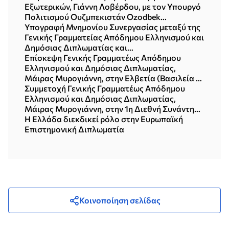
Εξωτερικών, Γιάννη Λοβέρδου, με τον Υπουργό
Πολιτισμού Ουζμπεκιστάν Ozodbek
Nazarbekov (15.07.2026)
Υπογραφή Μνημονίου Συνεργασίας μεταξύ της
Γενικής Γραμματείας Απόδημου Ελληνισμού και
Δημόσιας Διπλωματίας και
της BioInnovation Greece (Αθήνα, 08.07.2026)
Επίσκεψη Γενικής Γραμματέως Απόδημου
Ελληνισμού και Δημόσιας Διπλωματίας,
Μάιρας Μυρογιάννη, στην Ελβετία (Βασιλεία &
Ζυρίχη, 15-18.06.2026)
Συμμετοχή Γενικής Γραμματέως Απόδημου
Ελληνισμού και Δημόσιας Διπλωματίας,
Μάιρας Μυρογιάννη, στην 1η Διεθνή Συνάντηση
Εδρών UNESCO (Αλεξανδρούπολη, 05-
Η Ελλάδα διεκδικεί ρόλο στην Ευρωπαϊκή
06.06.2026)
Επιστημονική Διπλωματία
Κοινοποίηση σελίδας