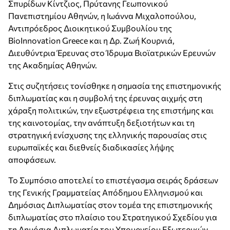
Σπυρίδων Κίντζιος, Πρύτανης Γεωπονικού
Πανεπιστημίου Αθηνών, η Ιωάννα Μιχαλοπούλου,
Αντιπρόεδρος Διοικητικού Συμβουλίου της
BioInnovation Greece και η Δρ. Ζωή Κουρνιά,
Διευθύντρια Έρευνας στο Ίδρυμα Βιοϊατρικών Ερευνών
της Ακαδημίας Αθηνών.
Στις συζητήσεις τονίσθηκε η σημασία της επιστημονικής
διπλωματίας και η συμβολή της έρευνας αιχμής στη
χάραξη πολιτικών, την εξωστρέφεια της επιστήμης και
της καινοτομίας, την ανάπτυξη δεξιοτήτων και τη
στρατηγική ενίσχυσης της ελληνικής παρουσίας στις
ευρωπαϊκές και διεθνείς διαδικασίες λήψης
αποφάσεων.
Το Συμπόσιο αποτελεί το επιστέγασμα σειράς δράσεων
της Γενικής Γραμματείας Απόδημου Ελληνισμού και
Δημόσιας Διπλωματίας στον τομέα της επιστημονικής
διπλωματίας στο πλαίσιο του Στρατηγικού Σχεδίου για
τη Δημόσια Διπλωματία του Υπουργείου Εξωτερικών.