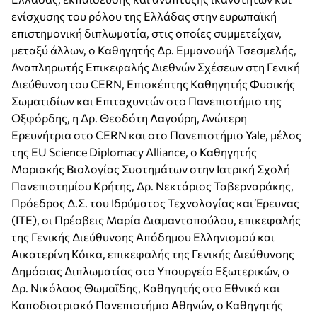
ενίσχυσης του ρόλου της Ελλάδας στην ευρωπαϊκή
επιστημονική διπλωματία, στις οποίες συμμετείχαν,
μεταξύ άλλων, ο Καθηγητής Δρ. Εμμανουήλ Τσεσμελής,
Αναπληρωτής Επικεφαλής Διεθνών Σχέσεων στη Γενική
Διεύθυνση του CERN, Επισκέπτης Καθηγητής Φυσικής
Σωματιδίων και Επιταχυντών στο Πανεπιστήμιο της
Οξφόρδης, η Δρ. Θεοδότη Λαγούρη, Ανώτερη
Ερευνήτρια στο CERN και στο Πανεπιστήμιο Yale, μέλος
της EU Science Diplomacy Alliance, ο Καθηγητής
Μοριακής Βιολογίας Συστημάτων στην Ιατρική Σχολή
Πανεπιστημίου Κρήτης, Δρ. Νεκτάριος Ταβερναράκης,
Πρόεδρος Δ.Σ. του Ιδρύματος Τεχνολογίας και Έρευνας
(ΙΤΕ), οι Πρέσβεις Μαρία Διαμαντοπούλου, επικεφαλής
της Γενικής Διεύθυνσης Απόδημου Ελληνισμού και
Αικατερίνη Κόικα, επικεφαλής της Γενικής Διεύθυνσης
Δημόσιας Διπλωματίας στο Υπουργείο Εξωτερικών, ο
Δρ. Νικόλαος Θωμαΐδης, Καθηγητής στο Εθνικό και
Καποδιστριακό Πανεπιστήμιο Αθηνών, ο Καθηγητής