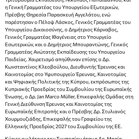
η Γενική Γραμματέας του Υπουργείου Εξωτερικών,
Πρέσβης Θηρεσία Παρασκευή Αγγελάτου, ενώ
παρέστησαν ο Πέλοψ Λάσκος, Γενικός Γραμματέας του
Υπουργείου Δικαιοσύνης, ο Δημήτριος Κάρναβος,
Γενικός Γραμματέας Ιθαγένειας στο Υπουργείο
Εσωτερικών, και ο Δημήτριος Μπουραντώνης, Γενικός
Γραμματέας Ανώτατης Εκπαίδευσης του Υπουργείου
Παιδείας. Χαιρετισμό απηύθυναν επίσης ο Δρ.
Κωνσταντίνος Κλεοβούλου, Διευθυντής Έρευνας και
Καινοτομίας στο Υφυπουργείο Έρευνας, Καινοτομίας
και Ψηφιακής Πολιτικής της Κύπρου, εκπρόσωπος της
Κυπριακής Προεδρίας του Συμβουλίου της Ευρωπαϊκής
Ένωσης, ο Δρ. Jan Marco Müller, Επικεφαλής Ομάδας στη
Γενική Διεύθυνση Έρευνας και Καινοτομίας της
Ευρωπαϊκής Επιτροπής και ο Πρέσβης Δρ. Στυλιανός
Χουρμουζιάδης, Επικεφαλής του Γραφείου της
Ελληνικής Προεδρίας 2027 του Συμβουλίου της ΕΕ.
Κύριες ομιλήτριες του Συμποσίου ήταν η Δρ. Μαρία