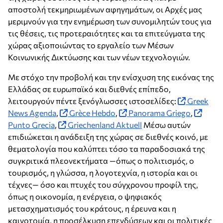
αποστολή τεκμηριωμένων αφηγημάτων, οι Αρχές μας
μεριμνούν για την ενημέρωση των συνομιλητών τους για
τις θέσεις, τις προτεραιότητες και τα επιτεύγματα της
χώρας αξιοποιώντας το εργαλείο των Μέσων
Κοινωνικής Δικτύωσης και των νέων τεχνολογιών.
Με στόχο την προβολή και την ενίσχυση της εικόνας της
Ελλάδας σε ευρωπαϊκό και διεθνές επίπεδο,
λειτουργούν πέντε ξενόγλωσσες ιστοσελίδες:
Greek
News Agenda
,
Grèce Hebdo
,
Panorama Griego
,
Punto Grecia
,
Griechenland Aktuell
Μέσω αυτών
επιδιώκεται η ανάδειξη της χώρας σε διεθνές κοινό, με
θεματολογία που καλύπτει τόσο τα παραδοσιακά της
συγκριτικά πλεονεκτήματα —όπως ο πολιτισμός, ο
τουρισμός, η γλώσσα, η λογοτεχνία, η ιστορία και οι
τέχνες— όσο και πτυχές του σύγχρονου προφίλ της,
όπως η οικονομία, η ενέργεια, ο ψηφιακός
μετασχηματισμός του κράτους, η έρευνα και η
καινοτομία, η προσέλκυση επενδύσεων και οι πολιτικές