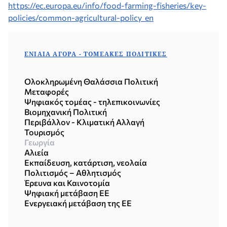
https://ec.europa.eu/info/food-farming-fisheries/key-
policies/common-agricultural-policy_en
ΕΝΙΑΊΑ ΑΓΟΡΆ - ΤΟΜΕΑΚΈΣ ΠΟΛΙΤΙΚΈΣ
Ολοκληρωμένη Θαλάσσια Πολιτική
Μεταφορές
Ψηφιακός τομέας - τηλεπικοινωνίες
Βιομηχανική Πολιτική
Περιβάλλον - Κλιματική Αλλαγή
Τουρισμός
Γεωργία
Αλιεία
Εκπαίδευση, κατάρτιση, νεολαία
Πολιτισμός – Αθλητισμός
Έρευνα και Καινοτομία
Ψηφιακή μετάβαση ΕΕ
Ενεργειακή μετάβαση της ΕΕ