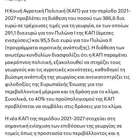
Η Κοινή Αγροτική Πολιτική (KAΠ) για την περίοδο 2021-
2027 προβλέπει τη διάθεση του ποσού των 386,6 δισ.
ευρώ σε τρέχουσες τιμές για τη γεωργία, εκ των οποίων
291,1 δισ.ευρώ για τον Πυλώνα Ι της ΚΑΠ (άμεσες
ενισχύσεις) και 95,5 δισ. ευρώ για τον Πυλώνα ΙΙ
(προγράμματα αγροτικής ανάπτυξης). Η διάθεση των
ανωτέρω κονδυλίων διασφαλίζει ότι η ΚΑΠ παραμένει
μακρόπνοη πολιτική, εξακολουθεί να στηρίζει τους
γεωργούς και τις αγροτικές κοινότητες, καθοδηγεί τη
βιώσιμη ανάπτυξη της γεωργίας και αντικατοπτρίζει τις
φιλοδοξίες της Ευρωπαϊκής Ένωσης για την
περιβαλλοντική μέριμνα και τη δράση για το κλίμα.
Συνολικά, το 40% του προϋπολογισμού της ΚΑΠ
προβλέπεται να συμβάλει στις δράσεις για το κλίμα.
Η νέα ΚΑΠ της περιόδου 2021-2027 στοχεύει στη
σημαντική ενίσχυση των επιδόσεων της γεωργίας σε
τομείς όπως η προστασία του περιβάλλοντος και η