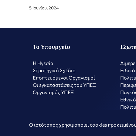
5 Ιουνίου, 2024
Το Υπουργείο
Εξωτε
Η Ηγεσία
Διμερε
Στρατηγικό Σχέδιο
Ειδικά
Εποπτευόμενοι Οργανισμοί
Πολιτι
Οι εγκαταστάσεις του ΥΠΕΞ
Περιφε
Οργανισμός ΥΠΕΞ
Παγκό
Εθνικό
Πολιτι
Copyright © 2026 Ελληνική Δημοκρατία - Υπουργείο Εξωτερικώ
Ο ιστότοπος χρησιμοποιεί cookies προκειμένου