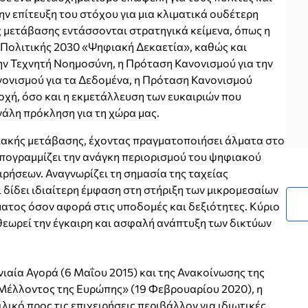
ην επίτευξη του στόχου για μια κλιματικά ουδέτερη
ς μετάβασης εντάσσονται στρατηγικά κείμενα, όπως η
 Πολιτικής 2030 «Ψηφιακή Δεκαετία», καθώς και
ην Τεχνητή Νοημοσύνη, η Πρόταση Κανονισμού για την
ονισμού για τα Δεδομένα, η Πρόταση Κανονισμού
οχή, όσο και η εκμετάλλευση των ευκαιριών που
άλη πρόκληση για τη χώρα μας.
ιακής μετάβασης, έχοντας πραγματοποιήσει άλματα στο
υπογραμμίζει την ανάγκη περιορισμού του ψηφιακού
ιρήσεων. Αναγνωρίζει τη σημασία της ταχείας
δίδει ιδιαίτερη έμφαση στη στήριξη των μικρομεσαίων
ατος όσον αφορά στις υποδομές και δεξιότητες. Κύριο
εωρεί την έγκαιρη και ασφαλή ανάπτυξη των δικτύων
νιαία Αγορά (6 Μαΐου 2015) και της Ανακοίνωσης της
Μέλλοντος της Ευρώπης» (19 Φεβρουαρίου 2020), η
λικό προς τις επιχειρήσεις περιβάλλον για ιδιωτικές