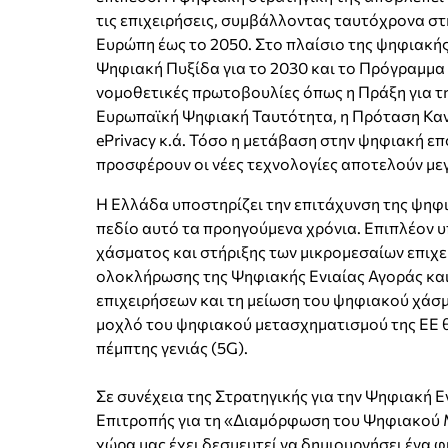
τις επιχειρήσεις, συμβάλλοντας ταυτόχρονα στ
Ευρώπη έως το 2050. Στο πλαίσιο της ψηφιακή
Ψηφιακή Πυξίδα για το 2030 και το Πρόγραμμα
νομοθετικές πρωτοβουλίες όπως η Πράξη για τ
Ευρωπαϊκή Ψηφιακή Ταυτότητα, η Πρόταση Καν
ePrivacy κ.ά. Τόσο η μετάβαση στην ψηφιακή επ
προσφέρουν οι νέες τεχνολογίες αποτελούν μεγ
Η Ελλάδα υποστηρίζει την επιτάχυνση της ψηφ
πεδίο αυτό τα προηγούμενα χρόνια. Επιπλέον 
χάσματος και στήριξης των μικρομεσαίων επιχε
ολοκλήρωσης της Ψηφιακής Ενιαίας Αγοράς και 
επιχειρήσεων και τη μείωση του ψηφιακού χάσμ
μοχλό του ψηφιακού μετασχηματισμού της ΕΕ θ
πέμπτης γενιάς (5G).
Σε συνέχεια της Στρατηγικής για την Ψηφιακή Ε
Επιτροπής για τη «Διαμόρφωση του Ψηφιακού 
χώρα μας έχει δεσμευτεί να δημιουργήσει ένα φι