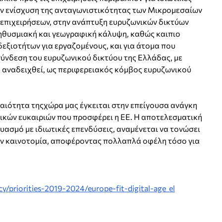
ην ενίσχυση της ανταγωνιστικότητας των Μικρομεσαίων
επιχειρήσεων, στην ανάπτυξη ευρυζωνικών δικτύων
ηθυσμιακή και γεωγραφική κάλυψη, καθώς καιπιο
δεξιοτήτων για εργαζομένους, και για άτομα που
σύνδεση του ευρυζωνικού δικτύου της Ελλάδας, με
να αναδειχθεί, ως περιφερειακός κόμβος ευρυζωνικού
ραιότητα τηςχώρα μας έγκειται στην επείγουσα ανάγκη
κών ευκαιριών που προσφέρει η ΕΕ. Η αποτελεσματική
ασμό με ιδιωτικές επενδύσεις, αναμένεται να τονώσει
ην καινοτομία, αποφέροντας πολλαπλά οφέλη τόσο για
y/priorities-2019-2024/europe-fit-digital-age_el