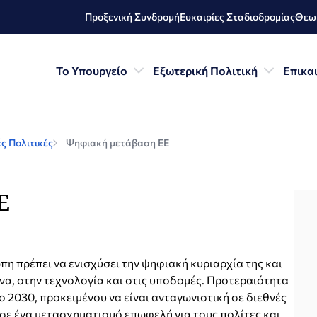
Προξενική Συνδρομή
Ευκαιρίες Σταδιοδρομίας
Θεωρ
Το Υπουργείο
Εξωτερική Πολιτική
Επικα
ς Πολιτικές
Ψηφιακή μετάβαση ΕΕ
Ε
πη πρέπει να ενισχύσει την ψηφιακή κυριαρχία της και
να, στην τεχνολογία και στις υποδομές. Προτεραιότητα
ο 2030, προκειμένου να είναι ανταγωνιστική σε διεθνές
σε ένα μετασχηματισμό επωφελή για τους πολίτες και