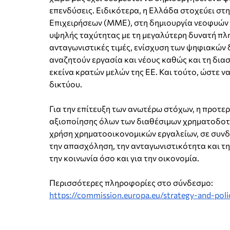
επενδύσεις. Ειδικότερα, η Ελλάδα στοχεύει στ
Επιχειρήσεων (ΜΜΕ), στη δημιουργία νεοφυών 
υψηλής ταχύτητας με τη μεγαλύτερη δυνατή πλ
ανταγωνιστικές τιμές, ενίσχυση των ψηφιακών 
αναζητούν εργασία και νέους καθώς και τη δια
εκείνα κρατών μελών της ΕΕ. Και τούτο, ώστε 
δικτύου.
Για την επίτευξη των ανωτέρω στόχων, η προτε
αξιοποίησης όλων των διαθέσιμων χρηματοδοτι
χρήση χρηματοοικονομικών εργαλείων, σε συνδυ
την απασχόληση, την ανταγωνιστικότητα και τ
την κοινωνία όσο και για την οικονομία.
Περισσότερες πληροφορίες στο σύνδεσμο:
https://commission.europa.eu/strategy-and-polic