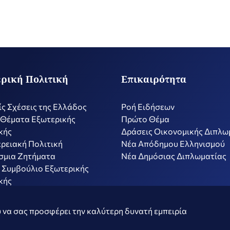
ρική Πολιτική
Επικαιρότητα
ίς Σχέσεις της Ελλάδος
Ροή Ειδήσεων
 Θέματα Εξωτερικής
Πρώτο Θέμα
κής
Δράσεις Οικονομικής Διπλω
ρειακή Πολιτική
Nέα Απόδημου Ελληνισμού
σμια Ζητήματα
Νέα Δημόσιας Διπλωματίας
 Συμβούλιο Εξωτερικής
κής
ν
Όροι Χρήσης
Πολιτ
 να σας προσφέρει την καλύτερη δυνατή εμπειρία