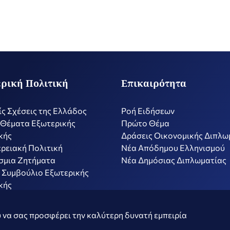
ρική Πολιτική
Επικαιρότητα
ίς Σχέσεις της Ελλάδος
Ροή Ειδήσεων
 Θέματα Εξωτερικής
Πρώτο Θέμα
κής
Δράσεις Οικονομικής Διπλω
ρειακή Πολιτική
Nέα Απόδημου Ελληνισμού
σμια Ζητήματα
Νέα Δημόσιας Διπλωματίας
 Συμβούλιο Εξωτερικής
κής
ν
Όροι Χρήσης
Πολιτ
 να σας προσφέρει την καλύτερη δυνατή εμπειρία