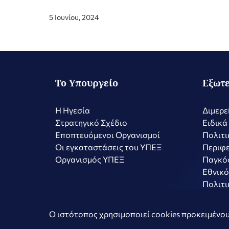
5 Ιουνίου, 2024
Το Υπουργείο
Εξωτε
Η Ηγεσία
Διμερε
Στρατηγικό Σχέδιο
Ειδικά
Εποπτευόμενοι Οργανισμοί
Πολιτι
Οι εγκαταστάσεις του ΥΠΕΞ
Περιφε
Οργανισμός ΥΠΕΞ
Παγκό
Εθνικό
Πολιτι
Copyright © 2026 Ελληνική Δημοκρατία - Υπουργείο Εξωτερικώ
Ο ιστότοπος χρησιμοποιεί cookies προκειμένου