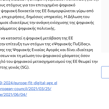
ους στόχους για τον επιτυχημένο ψηφιακό
ν ψηφιακή δεκαετία της ΕΕ διαμορφώνεται γύρω από
, επιχειρήσεις, δημόσιες υπηρεσίες. Η Δήλωση του
μισε ιδιαιτέρως την ανάγκη ενίσχυσης της ψηφιακής
γράμματος ψηφιακής πολιτικής.
 να καταστεί η ψηφιακή μετάβαση της ΕΕ
ην επίτευξη των στόχων της «Ψηφιακής Πυξίδας».
ς της Ψηφιακής Ενιαίας Αγοράς και δίνει ιδιαίτερη
ήσεων και τη μείωση του ψηφιακού χάσματος όσον
οχλό του ψηφιακού μετασχηματισμού της ΕΕ θεωρεί την
της γενιάς (5G).
:
19-2024/europe-fit-digital-age_el
uropean-council/2021/03/25/
tte/2021/06/04/