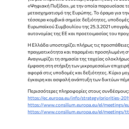
«Ψηφιακή Πυξίδα», με την οποία παρουσίασε τ
μετασχηματισμό της Ευρώπης. Το όραμα για τη
τέσσερα κομβικά σημεία: δεξιότητες, υποδομές
Ευρωπαϊκού Συμβουλίου της 25.3.2021 υπογράμ
αυτονομίας της ΕΕ και προετοιμασίας του προ
Η Ελλάδα υποστηρίζει πλήρως τις προσπάθειες
πραγματικότητα και παραμένει προσηλωμένη στ
Αναγνωρίζει τη σημασία της ταχείας ολοκλήρωση
έμφαση στη στήριξη των μικρομεσαίων επιχειρ
αφορά στις υποδομές και δεξιότητες. Κύριο μ
έγκαιρη και ασφαλή ανάπτυξη των δικτύων πέμπ
Περισσότερες πληροφορίες στους συνδέσμους
https://ec.europa.eu/info/strategy/priorities-20
https://www.consilium.europa.eu/el/meetings/e
https://www.consilium.europa.eu/el/meetings/