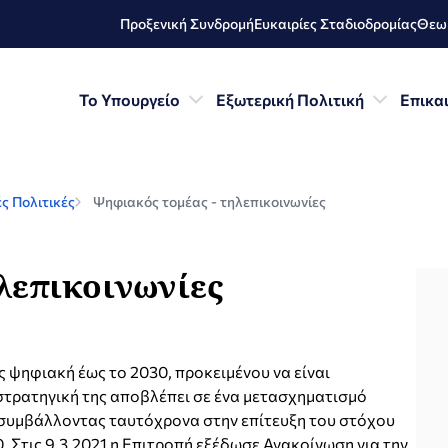
Προξενική Συνδρομή
Ευκαιρίες Σταδιοδρομίας
Θεωρ
Το Υπουργείο
Εξωτερική Πολιτική
Επικα
ς Πολιτικές
Ψηφιακός τομέας - τηλεπικοινωνίες
λεπικοινωνίες
ς ψηφιακή έως το 2030, προκειμένου να είναι
στρατηγική της αποβλέπει σε ένα μετασχηματισμό
ς, συμβάλλοντας ταυτόχρονα στην επίτευξη του στόχου
. Στις 9.3.2021 η Επιτροπή εξέδωσε Ανακοίνωση για την