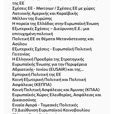
της ΕΕ
Σχέσεις EE - Mercosur / Σχέσεις ΕΕ με χώρες
Λατινικής Αμερικής και Καραϊβικής
Μέλλον της Ευρώπης
H πορεία της Ελλάδας στην Ευρωπαϊκή Ένωση
Εξωτερικές Σχέσεις – Διεύρυνση Ε.Ε.: μια
επιτυχημένη πολιτική
Πολιτική ΕΕ σε θέματα Μετανάστευσης και
Ασύλου
Εξωτερικές Σχέσεις - Ευρωπαϊκή Πολιτική
Γειτονίας
Η Ελληνική Προεδρία της Στρατηγικής
Ευρωπαϊκής Ένωσης για την Περιφέρεια
Αδριατικής- Ιονίου (EUSAIR) και της
Πρωτοβουλίας Αδριατικής- Ιονίου
Εμπορική Πολιτική της ΕΕ
Κοινή Εξωτερική Πολιτική και Πολιτική
Ασφάλειας (ΚΕΠΠΑ)
Κοινή Πολιτική Ασφάλειας και Άμυνας (KΠΑΑ)
Ευρωπαϊκός Χώρος Ελευθερίας, Ασφάλειας και
Δικαιοσύνης
Ενιαία Αγορά - Τομεακές Πολιτικές
Γ3 Διεύθυνση Ευρωπαϊκού Κοινοβουλίου