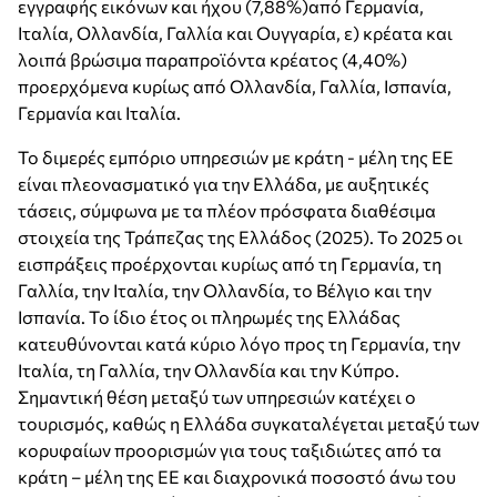
εγγραφής εικόνων και ήχου (7,88%)από Γερμανία,
Ιταλία, Ολλανδία, Γαλλία και Ουγγαρία, ε) κρέατα και
λοιπά βρώσιμα παραπροϊόντα κρέατος (4,40%)
προερχόμενα κυρίως από Ολλανδία, Γαλλία, Ισπανία,
Γερμανία και Ιταλία.
Το διμερές εμπόριο υπηρεσιών με κράτη -
μέλη της ΕΕ
είναι πλεονασματικό για την Ελλάδα, με αυξητικές
τάσεις, σύμφωνα με τα πλέον πρόσφατα διαθέσιμα
στοιχεία της Τράπεζας της Ελλάδος (2025). Το 2025 οι
εισπράξεις προέρχονται κυρίως από τη Γερμανία, τη
Γαλλία, την Ιταλία, την Ολλανδία, το Βέλγιο και την
Ισπανία. Το ίδιο έτος οι πληρωμές της Ελλάδας
κατευθύνονται κατά κύριο λόγο προς τη Γερμανία, την
Ιταλία, τη Γαλλία, την Ολλανδία και την Κύπρο.
Σημαντική θέση μεταξύ των υπηρεσιών κατέχει ο
τουρισμός, καθώς η Ελλάδα συγκαταλέγεται μεταξύ των
κορυφαίων προορισμών για τους ταξιδιώτες από τα
κράτη – μέλη της ΕΕ και διαχρονικά ποσοστό άνω του