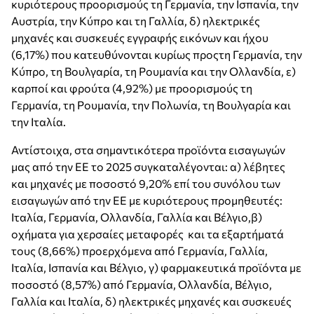
κυριότερους προορισμούς τη Γερμανία, την Ισπανία, την
Αυστρία, την Κύπρο και τη Γαλλία, δ) ηλεκτρικές
μηχανές και συσκευές εγγραφής εικόνων και ήχου
(6,17%) που κατευθύνονται κυρίως προςτη Γερμανία, την
Κύπρο, τη Βουλγαρία, τη Ρουμανία και την Ολλανδία, ε)
καρποί και φρούτα (4,92%) με προορισμούς τη
Γερμανία, τη Ρουμανία, την Πολωνία, τη Βουλγαρία και
την Ιταλία.
Αντίστοιχα, στα σημαντικότερα προϊόντα εισαγωγών
μας από την ΕΕ το 2025 συγκαταλέγονται: α) λέβητες
και μηχανές με ποσοστό 9,20% επί του συνόλου των
εισαγωγών από την ΕΕ με κυριότερους προμηθευτές:
Ιταλία, Γερμανία, Ολλανδία, Γαλλία και Βέλγιο,β)
οχήματα για χερσαίες μεταφορές και τα εξαρτήματά
τους (8,66%) προερχόμενα από Γερμανία, Γαλλία,
Ιταλία, Ισπανία και Βέλγιο, γ) φαρμακευτικά προϊόντα με
ποσοστό (8,57%) από Γερμανία, Ολλανδία, Βέλγιο,
Γαλλία και Ιταλία, δ) ηλεκτρικές μηχανές και συσκευές