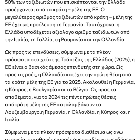
50% των ταξιδιωτών που επισκέπτονται την Ελλάδα
προέρχονται από τα κράτη – μέλη της ΕΕ. Ο
μεγαλύτερος αριθμός ταξιδιωτών από κράτη – μέλη της
ΕΕ έχει ως προέλευση τη Γερμανία. Ταυτόχρονα, η
Ελλάδα υποδέχεται αξιόλογο αριθμό ταξιδιωτών από
την Ιταλία, τη Γαλλία, τη Ρουμανία και την Ολλανδία.
Ως προς τις επενδύσεις, σύμφωνα με τα πλέον
πρόσφατα στοιχεία της Τράπεζας της Ελλάδος (2025), η
ΕΕ είναι ο βασικός άμεσος επενδυτής στη χώρα. Ως
προς τις ροές, η Ολλανδία κατέχει την πρώτη θέση από
τα κράτη μέλη της ΕΕ για το 2025. Ακολουθεί η Γερμανία,
η Κύπρος, η Βουλγαρία και το Βέλγιο. Ως προς τα
αποθέματα, για το 2024 τις πέντε πρώτες θέσεις
απόκράτη μέλη της ΕΕ καταλαμβάνουν το
Λουξεμβούργο,η Γερμανία, η Ολλανδία, η Κύπρος και η
Ιταλία.
Σύμφωνα με τα πλέον πρόσφατα διαθέσιμα ως άνω
στοιχεία, οι καθαρές εισροές άμεσων ξένων επενδύσεων