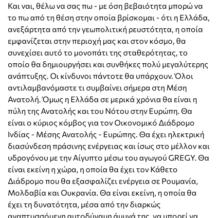
Και ναι, θέλω να σας πω - με όση βεβαιότητα μπορώ να
το πω από τη θέση στην οποία βρίσκομαι - ότι η Ελλάδα,
ανεξάρτητα από την γεωπολιτική ρευστότητα, η οποία
εμφανίζεται στην περιοχή μας και στον κόσμο, θα
συνεχίσει αυτό το μονοπάτι της σταθερότητας, το
οποίο θα δημιουργήσει και συνθήκες πολύ μεγαλύτερης
ανάπτυξης. Οι κίνδυνοι πάντοτε θα υπάρχουν. Όλοι
αντιλαμβανόμαστε τι συμβαίνει σήμερα στη Μέση
Ανατολή. Όμως η Ελλάδα σε μερικά χρόνια θα είναι η
πύλη της Ανατολής και του Νότου στην Ευρώπη. Θα
είναι ο κύριος κόμβος για τον Οικονομικό Διάδρομο
Ινδίας - Μέσης Ανατολής - Ευρώπης. Θα έχει ηλεκτρική
διασύνδεση πράσινης ενέργειας και ίσως στο μέλλον και
υδρογόνου με την Αίγυπτο μέσω του αγωγού GREGY. Θα
είναι εκείνη η χώρα, η οποία θα έχει τον Κάθετο
Διάδρομο που θα εξασφαλίζει ενέργεια σε Ρουμανία,
Μολδαβία και Ουκρανία. Θα είναι εκείνη, η οποία θα
έχει τη δυνατότητα, μέσα από την διαρκώς
αναπτυσσόμενη αυτοδύναμη άμυνά της, να μπορεί να