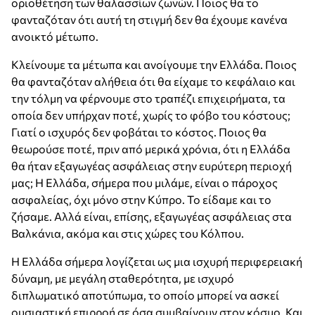
οριοθέτηση των θαλασσίων ζωνών. Ποιος θα το
φανταζόταν ότι αυτή τη στιγμή δεν θα έχουμε κανένα
ανοικτό μέτωπο.
Κλείνουμε τα μέτωπα και ανοίγουμε την Ελλάδα. Ποιος
θα φανταζόταν αλήθεια ότι θα είχαμε το κεφάλαιο και
την τόλμη να φέρνουμε στο τραπέζι επιχειρήματα, τα
οποία δεν υπήρχαν ποτέ, χωρίς το φόβο του κόστους;
Γιατί ο ισχυρός δεν φοβάται το κόστος. Ποιος θα
θεωρούσε ποτέ, πριν από μερικά χρόνια, ότι η Ελλάδα
θα ήταν εξαγωγέας ασφάλειας στην ευρύτερη περιοχή
μας; Η Ελλάδα, σήμερα που μιλάμε, είναι ο πάροχος
ασφαλείας, όχι μόνο στην Κύπρο. Το είδαμε και το
ζήσαμε. Αλλά είναι, επίσης, εξαγωγέας ασφάλειας στα
Βαλκάνια, ακόμα και στις χώρες του Κόλπου.
Η Ελλάδα σήμερα λογίζεται ως μια ισχυρή περιφερειακή
δύναμη, με μεγάλη σταθερότητα, με ισχυρό
διπλωματικό αποτύπωμα, το οποίο μπορεί να ασκεί
ουσιαστική επιρροή σε όσα συμβαίνουν στον κόσμο. Και