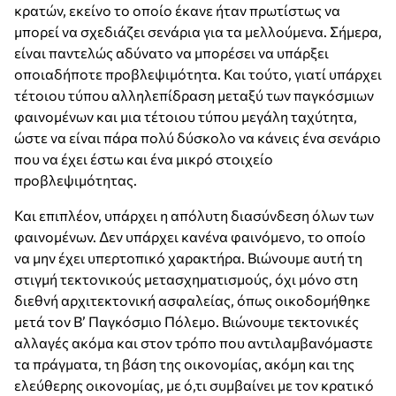
κρατών, εκείνο το οποίο έκανε ήταν πρωτίστως να
μπορεί να σχεδιάζει σενάρια για τα μελλούμενα. Σήμερα,
είναι παντελώς αδύνατο να μπορέσει να υπάρξει
οποιαδήποτε προβλεψιμότητα. Και τούτο, γιατί υπάρχει
τέτοιου τύπου αλληλεπίδραση μεταξύ των παγκόσμιων
φαινομένων και μια τέτοιου τύπου μεγάλη ταχύτητα,
ώστε να είναι πάρα πολύ δύσκολο να κάνεις ένα σενάριο
που να έχει έστω και ένα μικρό στοιχείο
προβλεψιμότητας.
Και επιπλέον, υπάρχει η απόλυτη διασύνδεση όλων των
φαινομένων. Δεν υπάρχει κανένα φαινόμενο, το οποίο
να μην έχει υπερτοπικό χαρακτήρα. Βιώνουμε αυτή τη
στιγμή τεκτονικούς μετασχηματισμούς, όχι μόνο στη
διεθνή αρχιτεκτονική ασφαλείας, όπως οικοδομήθηκε
μετά τον Β’ Παγκόσμιο Πόλεμο. Βιώνουμε τεκτονικές
αλλαγές ακόμα και στον τρόπο που αντιλαμβανόμαστε
τα πράγματα, τη βάση της οικονομίας, ακόμη και της
ελεύθερης οικονομίας, με ό,τι συμβαίνει με τον κρατικό