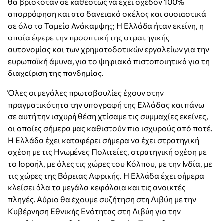
θα βρισκόταν σε καθεστώς να έχει σχεδόν 100%
απορρόφηση και στο δανειακό σκέλος και ουσιαστικά
σε όλο το Ταμείο Ανάκαμψης; Η Ελλάδα ήταν εκείνη, η
οποία έφερε την προοπτική της στρατηγικής
αυτονομίας και των χρηματοδοτικών εργαλείων για την
ευρωπαϊκή άμυνα, για το ψηφιακό πιστοποιητικό για τη
διαχείριση της πανδημίας.
Όλες οι μεγάλες πρωτοβουλίες έχουν στην
πραγματικότητα την υπογραφή της Ελλάδας και πάνω
σε αυτή την ισχυρή θέση χτίσαμε τις συμμαχίες εκείνες,
οι οποίες σήμερα μας καθιστούν πιο ισχυρούς από ποτέ.
Η Ελλάδα έχει καταφέρει σήμερα να έχει στρατηγική
σχέση με τις Ηνωμένες Πολιτείες, στρατηγική σχέση με
το Ισραήλ, με όλες τις χώρες του Κόλπου, με την Ινδία, με
τις χώρες της Βόρειας Αφρικής. Η Ελλάδα έχει σήμερα
κλείσει όλα τα μεγάλα κεφάλαια και τις ανοικτές
πληγές. Αύριο θα έχουμε συζήτηση στη Λιβύη με την
Κυβέρνηση Εθνικής Ενότητας στη Λιβύη για την