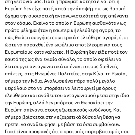
στη γειτονιά μας. Γιατί η πραγματικότητα είναι ότι η
Ευρώπη δεν είχε ποτέ, κατά την άποψή μου, ως βασικό
όχημα την ουσιαστική ανταγωνιστικότητά της απέναντι
στον κόσμο. Εκείνο το οποίο η Ευρώπη αισθανόταν ως
πρώτο μέλημα ήταν η εσωτερική ελεύθερη αγορά, το
πώς θα λειτουργήσει εσωτερικά η ελεύθερη αγορά, έτσι
ώστε να παραχθεί ένα ωφέλιμο αποτέλεσμα για τους
Ευρωπαίους καταναλωτές. Η Ευρώπη δεν είδε ποτέ τον
εαυτό της ως ένα ενιαίο σύνολο, το οποίο οφείλει να
λειτουργεί ανταγωνιστικά απέναντι στους διεθνείς
παίκτες, στις Ηνωμένες Πολιτείες, στην Κίνα, τη Ρωσία,
σήμερα την Ινδία. Ανάλωσε ένα πάρα πολύ μεγάλο
κεφάλαιο στο να μπορέσει να λειτουργεί με όρους
ελεύθερου και ανόθευτου ανταγωνισμού μέσα στην ίδια
την Ευρώπη, αλλά δεν μπόρεσε να θωρακίσει την
Ευρώπη απέναντι στους εξωτερικούς κινδύνους. Και
σήμερα βρίσκεται στην εξαιρετικά δύσκολη θέση να
πρέπει να αναθεωρήσει με βάση τα όσα συμβαίνουν.
Γιατί είναι προφανές ότι ο κρατικός παρεμβατισμός που