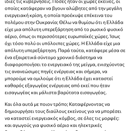
ίδιες τις κυβερνήσεις. Πόσες ήταν οι χώρες εκείνες, οι
οποίες κατάφεραν να βγουν αλώβητες από την μεγάλη
ενεργειακή κρίση, η οποία προέκυψε επέκεινα του
πολέμου στην Ουκρανία; Θέλω να θυμίσω ότι η Ελλάδα
είχε μια απόλυτη υπερεξάρτηση από το ρωσικό φυσικό
αέριο, όπως οι περισσότερες ευρωπαϊκές χώρες. Ίσως
όχι τόσο πολύ οι υπόλοιπες χώρες. Η Ελλάδα είχε μια
απόλυτη υπερεξάρτηση. Παρά ταύτα, κατάφερε μέσα σε
ένα εξαιρετικά σύντομο χρονικό διάστημα να
διαφοροποιήσει το ενεργειακό της μείγμα, ενισχύοντας
τις ανανεώσιμες πηγές ενέργειας και σήμερα, να
μπορούμε να ομιλούμε ότι η Ελλάδα έχει καταστεί
καθαρός εξαγωγέας ενέργειας από εκεί που ήταν
εισαγωγέας και μάλιστα βαρύτατα εισαγωγέας.
Και όλα αυτά με ποιον τρόπο; Καταφέρνοντας να
δημιουργήσει τους διαύλους εκείνους για να μπορέσει
να καταστεί ενεργειακός κόμβος, σε όλες τις μορφές:
και αγωγούς για φυσικό αέριο και ηλεκτρικές