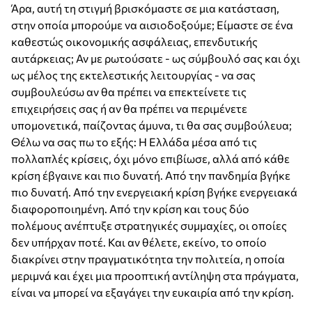
Άρα, αυτή τη στιγμή βρισκόμαστε σε μια κατάσταση,
στην οποία μπορούμε να αισιοδοξούμε; Είμαστε σε ένα
καθεστώς οικονομικής ασφάλειας, επενδυτικής
αυτάρκειας; Αν με ρωτούσατε - ως σύμβουλό σας και όχι
ως μέλος της εκτελεστικής λειτουργίας - να σας
συμβουλεύσω αν θα πρέπει να επεκτείνετε τις
επιχειρήσεις σας ή αν θα πρέπει να περιμένετε
υπομονετικά, παίζοντας άμυνα, τι θα σας συμβούλευα;
Θέλω να σας πω το εξής: Η Ελλάδα μέσα από τις
πολλαπλές κρίσεις, όχι μόνο επιβίωσε, αλλά από κάθε
κρίση έβγαινε και πιο δυνατή. Aπό την πανδημία βγήκε
πιο δυνατή. Aπό την ενεργειακή κρίση βγήκε ενεργειακά
διαφοροποιημένη. Από την κρίση και τους δύο
πολέμους ανέπτυξε στρατηγικές συμμαχίες, οι οποίες
δεν υπήρχαν ποτέ. Και αν θέλετε, εκείνο, το οποίο
διακρίνει στην πραγματικότητα την πολιτεία, η οποία
μεριμνά και έχει μια προοπτική αντίληψη στα πράγματα,
είναι να μπορεί να εξαγάγει την ευκαιρία από την κρίση.