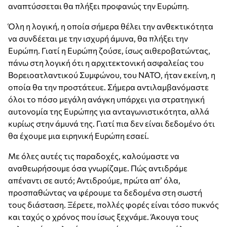
αναπτύσσεται θα πλήξει προφανώς την Ευρώπη.
Όλη η λογική, η οποία σήμερα θέλει την ανθεκτικότητα
να συνδέεται με την ισχυρή άμυνα, θα πλήξει την
Ευρώπη. Γιατί η Ευρώπη ζούσε, ίσως αιθεροβατώντας,
πάνω στη λογική ότι η αρχιτεκτονική ασφαλείας του
Βορειοατλαντικού Συμφώνου, του ΝΑΤΟ, ήταν εκείνη, η
οποία θα την προστάτευε. Σήμερα αντιλαμβανόμαστε
όλοι το πόσο μεγάλη ανάγκη υπάρχει για στρατηγική
αυτονομία της Ευρώπης για ανταγωνιστικότητα, αλλά
κυρίως στην άμυνά της. Γιατί πια δεν είναι δεδομένο ότι
θα έχουμε μια ειρηνική Ευρώπη εσαεί.
Με όλες αυτές τις παραδοχές, καλούμαστε να
αναθεωρήσουμε όσα γνωρίζαμε. Πώς αντιδράμε
απέναντι σε αυτό; Αντιδρούμε, πρώτα απ’ όλα,
προσπαθώντας να φέρουμε τα δεδομένα στη σωστή
τους διάσταση. Ξέρετε, πολλές φορές είναι τόσο πυκνός
και ταχύς ο χρόνος που ίσως ξεχνάμε. Άκουγα τους