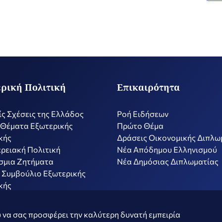
ρική Πολιτική
Επικαιρότητα
ίς Σχέσεις της Ελλάδος
Ροή Ειδήσεων
 Θέματα Εξωτερικής
Πρώτο Θέμα
κής
Δράσεις Οικονομικής Διπλω
ρειακή Πολιτική
Nέα Απόδημου Ελληνισμού
σμια Ζητήματα
Νέα Δημόσιας Διπλωματίας
 Συμβούλιο Εξωτερικής
κής
ν
Όροι Χρήσης
Πολιτ
 να σας προσφέρει την καλύτερη δυνατή εμπειρία