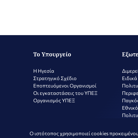
Το Υπουργείο
Εξωτε
Η Ηγεσία
Διμερε
Στρατηγικό Σχέδιο
Ειδικά
Εποπτευόμενοι Οργανισμοί
Πολιτι
Οι εγκαταστάσεις του ΥΠΕΞ
Περιφε
Οργανισμός ΥΠΕΞ
Παγκό
Εθνικό
Πολιτι
Copyright © 2026 Ελληνική Δημοκρατία - Υπουργείο Εξωτερικώ
Ο ιστότοπος χρησιμοποιεί cookies προκειμένου