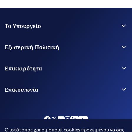
Το Υπουργείο
Η Ηγεσία
Στρατηγικό Σχέδιο
Εξωτερική Πολιτική
Εποπτευόμενοι Οργανισμοί
Οι εγκαταστάσεις του ΥΠΕΞ
Διμερείς Σχέσεις της Ελλάδος
Οργανισμός ΥΠΕΞ
Ειδικά Θέματα Εξωτερικής Πολιτικής
Επικαιρότητα
Περιφερειακή Πολιτική
Παγκόσμια Ζητήματα
Ροή Ειδήσεων
Εθνικό Συμβούλιο Εξωτερικής Πολιτικής
Πρώτο Θέμα
Επικοινωνία
Δράσεις Οικονομικής Διπλωματίας
Nέα Απόδημου Ελληνισμού
Φόρμα Επικοινωνίας
Νέα Δημόσιας Διπλωματίας
Επικοινωνία στο Υπουργείο
Στοιχεία Επικοινωνίας Αρχών Εξωτερικού
Ξένες Αρχές στην Ελλάδα
Ο ιστότοπος χρησιμοποιεί cookies προκειμένου να σας
Όροι
Πολιτική Μέσων Κοινωνικής
Δήλωση