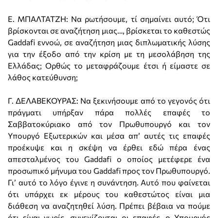
Ε. ΜΠΑΛΤΑΤΖΗ: Να ρωτήσουμε, τί σημαίνει αυτό; Ότι
βρίσκονται σε αναζήτηση μιας…, βρίσκεται το καθεστώς
Gaddafi εννοώ, σε αναζήτηση μιας διπλωματικής λύσης
για την έξοδο από την κρίση με τη μεσολάβηση της
Ελλάδας; Ορθώς το μεταφράζουμε έτσι ή είμαστε σε
λάθος κατεύθυνση;
Γ. ΔΕΛΑΒΕΚΟΥΡΑΣ: Να ξεκινήσουμε από το γεγονός ότι
πράγματι υπήρξαν πάρα πολλές επαφές το
Σαββατοκύριακο από τον Πρωθυπουργό και τον
Υπουργό Εξωτερικών και μέσα απ’ αυτές τις επαφές
προέκυψε και η σκέψη να έρθει εδώ πέρα ένας
απεσταλμένος του Gaddafi ο οποίος μετέφερε ένα
προσωπικό μήνυμα του Gaddafi προς τον Πρωθυπουργό.
Γι’ αυτό το λόγο έγινε η συνάντηση. Αυτό που φαίνεται
ότι υπάρχει εκ μέρους του καθεστώτος είναι μια
διάθεση να αναζητηθεί λύση. Πρέπει βέβαια να πούμε
ότι είναι νωρίς, συνεχίζονται οι επαφές, ο Υπουργός