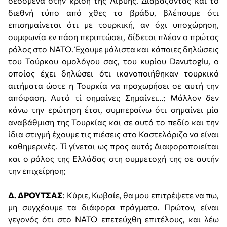
δεδομένα στην κρίση της Λιβύης. Διαβάζοντας και το
διεθνή τύπο από χθες το βράδυ, βλέπουμε ότι
επισημαίνεται ότι με τουρκική, αν όχι υποχώρηση,
συμφωνία εν πάση περιπτώσει, δίδεται πλέον ο πρώτος
ρόλος στο ΝΑΤΟ. Έχουμε μάλιστα και κάποιες δηλώσεις
του Τούρκου ομολόγου σας, του κυρίου Davutoglu, ο
οποίος έχει δηλώσει ότι ικανοποιήθηκαν τουρκικά
αιτήματα ώστε η Τουρκία να προχωρήσει σε αυτή την
απόφαση. Αυτό τί σημαίνει; Σημαίνει…; Μάλλον δεν
κάνω την ερώτηση έτσι, συμπεραίνω ότι σημαίνει μία
αναβάθμιση της Τουρκίας και σε αυτό το πεδίο και την
ίδια στιγμή έχουμε τις πιέσεις στο Καστελόριζο να είναι
καθημερινές. Τί γίνεται ως προς αυτό; Διαφοροποιείται
και ο ρόλος της Ελλάδας στη συμμετοχή της σε αυτήν
την επιχείρηση;
Δ. ΔΡΟΥΤΣΑΣ
: Κύριε, Κωβαίε, θα μου επιτρέψετε να πω,
μη συγχέουμε τα διάφορα πράγματα. Πρώτον, είναι
γεγονός ότι στο ΝΑΤΟ επετεύχθη επιτέλους, και λέω