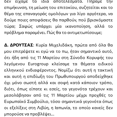
δεν είχαμε τα ίδια αποτελέσματα. Πήραμε την
επιμήκυνση, τη μείωση του επιτοκίου, συζητείται και το
θέμα της επαναγοράς ομολόγων για λίγο αργότερα, να
δούμε ποιες αποφάσεις θα παρθούν, πού βρισκόμαστε
τώρα; Σαφώς υπάρχει μία ικανοποίηση, αλλά το
πρόβλημα παραμένει. Πώς θα το αντιμετωπίσουμε;
Δ. ΔΡΟΥΤΣΑΣ
: Κυρία Μιχελιδάκη, πρώτα από όλα θα
μου επιτρέψετε κι εγώ να το πω, ήταν σημαντικό αυτό,
ότι ήδη από τις 11 Μαρτίου στη Σύνοδο Κορυφής του
λεγόμενου Eurogroup κλείσαμε τα θέματα ειδικού
ελληνικού ενδιαφέροντος. Νομίζω ότι αυτή η τακτική
και αυτή η επιδίωξη του Πρωθυπουργού αποδείχθηκε
όχι μόνο σωστή αλλά και σοφή κατά κάποιον τρόπο,
διότι, όπως είπατε κι εσείς, τα γεγονότα τρέχουν και
μεσολάβησαν από τις 11 Μαρτίου μέχρι προχθές το
Ευρωπαϊκό Συμβούλιο, τόσο σημαντικά γεγονότα όπως
οι εξελίξεις στη Λιβύη, η Ιαπωνία, το οποίο κανείς δεν
μπορούσε να προβλέψει...