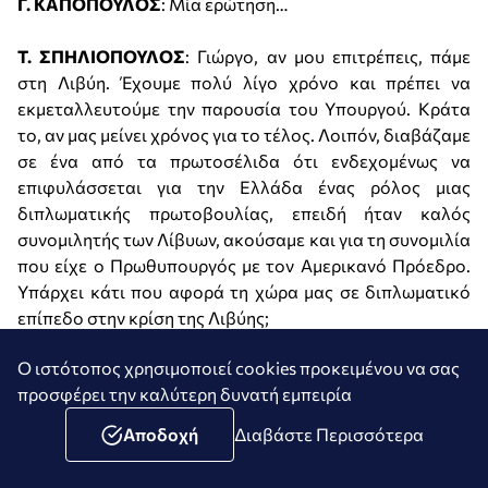
Γ. ΚΑΠΟΠΟΥΛΟΣ
: Μία ερώτηση…
Τ. ΣΠΗΛΙΟΠΟΥΛΟΣ
: Γιώργο, αν μου επιτρέπεις, πάμε
στη Λιβύη. Έχουμε πολύ λίγο χρόνο και πρέπει να
εκμεταλλευτούμε την παρουσία του Υπουργού. Κράτα
το, αν μας μείνει χρόνος για το τέλος. Λοιπόν, διαβάζαμε
σε ένα από τα πρωτοσέλιδα ότι ενδεχομένως να
επιφυλάσσεται για την Ελλάδα ένας ρόλος μιας
διπλωματικής πρωτοβουλίας, επειδή ήταν καλός
συνομιλητής των Λίβυων, ακούσαμε και για τη συνομιλία
που είχε ο Πρωθυπουργός με τον Αμερικανό Πρόεδρο.
Υπάρχει κάτι που αφορά τη χώρα μας σε διπλωματικό
επίπεδο στην κρίση της Λιβύης;
Ο ιστότοπος χρησιμοποιεί cookies προκειμένου να σας
Δ. ΔΡΟΥΤΣΑΣ
: Είμαι ο τελευταίος ο οποίος βασίζεται
προσφέρει την καλύτερη δυνατή εμπειρία
σε πρωτοσέλιδα.
Αποδοχή
Διαβάστε Περισσότερα
Τ. ΣΠΗΛΙΟΠΟΥΛΟΣ
: Προφανώς ξέρετε, εμείς
βασιζόμαστε στα πρωτοσέλιδα.