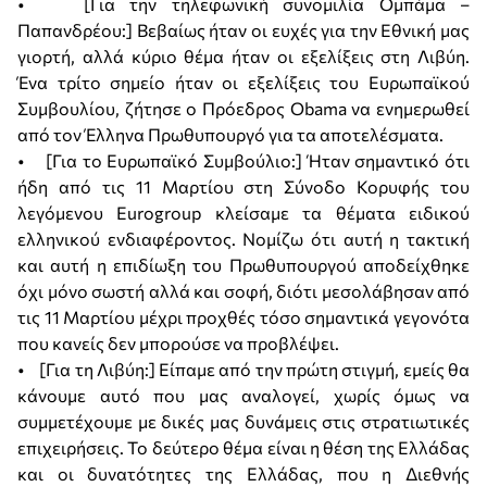
• [Για την τηλεφωνική συνομιλία Ομπάμα –
Παπανδρέου:] Βεβαίως ήταν οι ευχές για την Εθνική μας
γιορτή, αλλά κύριο θέμα ήταν οι εξελίξεις στη Λιβύη.
Ένα τρίτο σημείο ήταν οι εξελίξεις του Ευρωπαϊκού
Συμβουλίου, ζήτησε ο Πρόεδρος Obama να ενημερωθεί
από τον Έλληνα Πρωθυπουργό για τα αποτελέσματα.
• [Για το Ευρωπαϊκό Συμβούλιο:] Ήταν σημαντικό ότι
ήδη από τις 11 Μαρτίου στη Σύνοδο Κορυφής του
λεγόμενου Eurogroup κλείσαμε τα θέματα ειδικού
ελληνικού ενδιαφέροντος. Νομίζω ότι αυτή η τακτική
και αυτή η επιδίωξη του Πρωθυπουργού αποδείχθηκε
όχι μόνο σωστή αλλά και σοφή, διότι μεσολάβησαν από
τις 11 Μαρτίου μέχρι προχθές τόσο σημαντικά γεγονότα
που κανείς δεν μπορούσε να προβλέψει.
• [Για τη Λιβύη:] Είπαμε από την πρώτη στιγμή, εμείς θα
κάνουμε αυτό που μας αναλογεί, χωρίς όμως να
συμμετέχουμε με δικές μας δυνάμεις στις στρατιωτικές
επιχειρήσεις. Το δεύτερο θέμα είναι η θέση της Ελλάδας
και οι δυνατότητες της Ελλάδας, που η Διεθνής