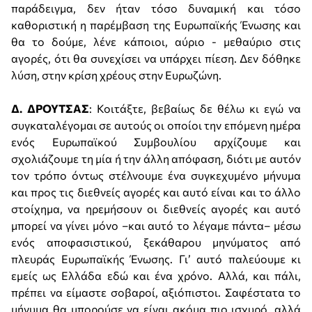
παράδειγμα, δεν ήταν τόσο δυναμική και τόσο
καθοριστική η παρέμβαση της Ευρωπαϊκής Ένωσης και
θα το δούμε, λένε κάποιοι, αύριο - μεθαύριο στις
αγορές, ότι θα συνεχίσει να υπάρχει πίεση. Δεν δόθηκε
λύση, στην κρίση χρέους στην Ευρωζώνη.
Δ. ΔΡΟΥΤΣΑΣ
: Κοιτάξτε, βεβαίως δε θέλω κι εγώ να
συγκαταλέγομαι σε αυτούς οι οποίοι την επόμενη ημέρα
ενός Ευρωπαϊκού Συμβουλίου αρχίζουμε και
σχολιάζουμε τη μία ή την άλλη απόφαση, διότι με αυτόν
τον τρόπο όντως στέλνουμε ένα συγκεχυμένο μήνυμα
και προς τις διεθνείς αγορές και αυτό είναι και το άλλο
στοίχημα, να ηρεμήσουν οι διεθνείς αγορές και αυτό
μπορεί να γίνει μόνο –και αυτό το λέγαμε πάντα– μέσω
ενός αποφασιστικού, ξεκάθαρου μηνύματος από
πλευράς Ευρωπαϊκής Ένωσης. Γι’ αυτό παλεύουμε κι
εμείς ως Ελλάδα εδώ και ένα χρόνο. Αλλά, και πάλι,
πρέπει να είμαστε σοβαροί, αξιόπιστοι. Σαφέστατα το
μήνυμα θα μπορούσε να είναι ακόμα πιο ισχυρό, αλλά