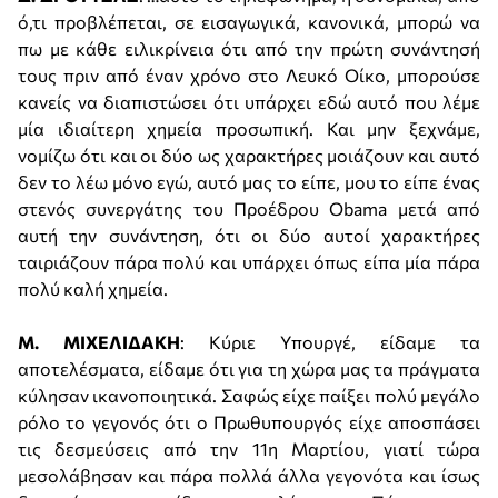
ό,τι προβλέπεται, σε εισαγωγικά, κανονικά, μπορώ να
πω με κάθε ειλικρίνεια ότι από την πρώτη συνάντησή
τους πριν από έναν χρόνο στο Λευκό Οίκο, μπορούσε
κανείς να διαπιστώσει ότι υπάρχει εδώ αυτό που λέμε
μία ιδιαίτερη χημεία προσωπική. Και μην ξεχνάμε,
νομίζω ότι και οι δύο ως χαρακτήρες μοιάζουν και αυτό
δεν το λέω μόνο εγώ, αυτό μας το είπε, μου το είπε ένας
στενός συνεργάτης του Προέδρου Obama μετά από
αυτή την συνάντηση, ότι οι δύο αυτοί χαρακτήρες
ταιριάζουν πάρα πολύ και υπάρχει όπως είπα μία πάρα
πολύ καλή χημεία.
Μ. ΜΙΧΕΛΙΔΑΚΗ
: Κύριε Υπουργέ, είδαμε τα
αποτελέσματα, είδαμε ότι για τη χώρα μας τα πράγματα
κύλησαν ικανοποιητικά. Σαφώς είχε παίξει πολύ μεγάλο
ρόλο το γεγονός ότι ο Πρωθυπουργός είχε αποσπάσει
τις δεσμεύσεις από την 11η Μαρτίου, γιατί τώρα
μεσολάβησαν και πάρα πολλά άλλα γεγονότα και ίσως