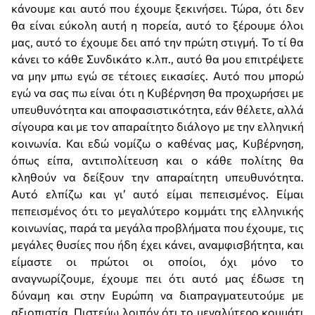
κάνουμε και αυτό που έχουμε ξεκινήσει. Τώρα, ότι δεν
θα είναι εύκολη αυτή η πορεία, αυτό το ξέρουμε όλοι
μας, αυτό το έχουμε δει από την πρώτη στιγμή. Το τί θα
κάνει το κάθε Συνδικάτο κ.λπ., αυτό θα μου επιτρέψετε
να μην μπω εγώ σε τέτοιες εικασίες. Αυτό που μπορώ
εγώ να σας πω είναι ότι η Κυβέρνηση θα προχωρήσει με
υπευθυνότητα και αποφασιστικότητα, εάν θέλετε, αλλά
σίγουρα και με τον απαραίτητο διάλογο με την ελληνική
κοινωνία. Και εδώ νομίζω ο καθένας μας, Κυβέρνηση,
όπως είπα, αντιπολίτευση και ο κάθε πολίτης θα
κληθούν να δείξουν την απαραίτητη υπευθυνότητα.
Αυτό ελπίζω και γι’ αυτό είμαι πεπεισμένος. Είμαι
πεπεισμένος ότι το μεγαλύτερο κομμάτι της ελληνικής
κοινωνίας, παρά τα μεγάλα προβλήματα που έχουμε, τις
μεγάλες θυσίες που ήδη έχει κάνει, αναμφισβήτητα, και
είμαστε οι πρώτοι οι οποίοι, όχι μόνο το
αναγνωρίζουμε, έχουμε πει ότι αυτό μας έδωσε τη
δύναμη και στην Ευρώπη να διαπραγματευτούμε με
αξιοπιστία. Πιστεύω λοιπόν ότι το μεγαλύτερο κομμάτι