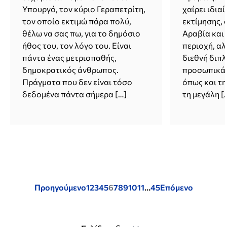
Υπουργό, τον κύριο Γεραπετρίτη,
χαίρει ιδιαί
τον οποίο εκτιμώ πάρα πολύ,
εκτίμησης, 
θέλω να σας πω, για το δημόσιο
Αραβία και 
ήθος του, τον λόγο του. Είναι
περιοχή, αλ
πάντα ένας μετριοπαθής,
διεθνή διπλ
δημοκρατικός άνθρωπος.
προσωπικά 
Πράγματα που δεν είναι τόσο
όπως και τη
δεδομένα πάντα σήμερα […]
τη μεγάλη [
Posts
Προηγούμενο
1
2
3
4
5
6
7
8
9
10
11
…
45
Επόμενο
pagination