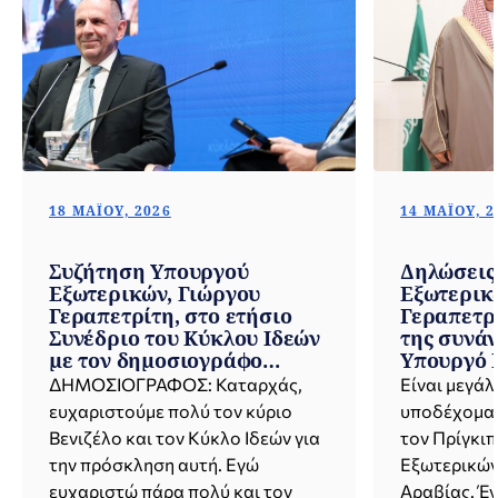
18 ΜΑΪ́ΟΥ, 2026
14 ΜΑΪ́ΟΥ, 
Συζήτηση Υπουργού
Δηλώσεις
Εξωτερικών, Γιώργου
Εξωτερικ
Γεραπετρίτη, στο ετήσιο
Γεραπετρί
Συνέδριο του Κύκλου Ιδεών
της συνάν
με τον δημοσιογράφο
Υπουργό 
Γιώργο Κουβαρά με θέμα
Βασιλείου
ΔΗΜΟΣΙΟΓΡΑΦΟΣ: Καταρχάς,
Είναι μεγάλ
«Συνθήκες παγκόσμιας
Αραβίας, 
ευχαριστούμε πολύ τον κύριο
υποδέχομαι
αβεβαιότητας» (Αθήνα,
bin Farha
Βενιζέλο και τον Κύκλο Ιδεών για
τον Πρίγκιπ
18.05.2026)
14.05.2026
την πρόσκληση αυτή. Εγώ
Εξωτερικών
ευχαριστώ πάρα πολύ και τον
Αραβίας. Έ