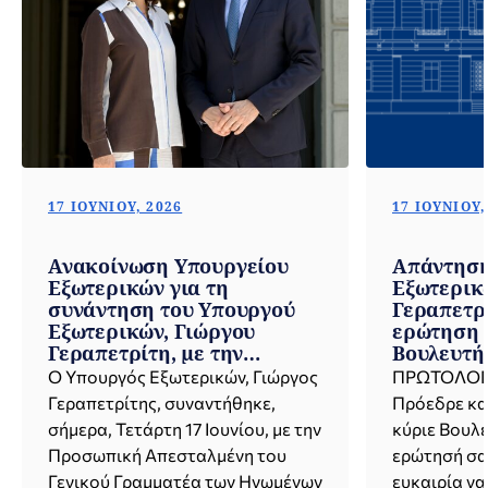
17 ΙΟΥΝΊΟΥ, 2026
17 ΙΟΥΝΊΟΥ,
Ανακοίνωση Υπουργείου
Απάντηση
Εξωτερικών για τη
Εξωτερικ
συνάντηση του Υπουργού
Γεραπετρί
Εξωτερικών, Γιώργου
ερώτηση 
Γεραπετρίτη, με την
Βουλευτή 
Προσωπική Απεσταλμένη
Μιχαήλ Χ
Ο Υπουργός Εξωτερικών, Γιώργος
ΠΡΩΤΟΛΟΓΙΑ
του Γενικού Γραμματέα των
με την εν
Γεραπετρίτης, συναντήθηκε,
Πρόεδρε κα
Ηνωμένων Εθνών για την
της Αλβαν
σήμερα, Τετάρτη 17 Ιουνίου, με την
κύριε Βουλε
Κύπρο, María Ángela
Ευρωπαϊκ
Προσωπική Απεσταλμένη του
ερώτησή σας
Holguín Cuéllar (Αθήνα,
προστασί
17.06.2026)
Γενικού Γραμματέα των Ηνωμένων
Εθνικής 
ευκαιρία να