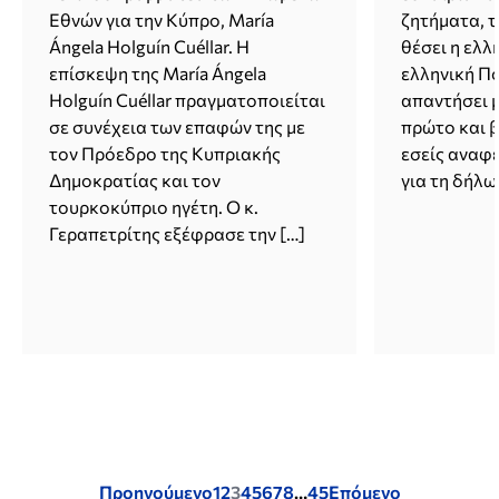
(17.06.202
Εθνών για την Κύπρο, María
ζητήματα, τ
Ángela Holguín Cuéllar. Η
θέσει η ελλ
επίσκεψη της María Ángela
ελληνική Πο
Holguín Cuéllar πραγματοποιείται
απαντήσει 
σε συνέχεια των επαφών της με
πρώτο και β
τον Πρόεδρο της Κυπριακής
εσείς αναφ
Δημοκρατίας και τον
για τη δήλω
τουρκοκύπριο ηγέτη. Ο κ.
Γεραπετρίτης εξέφρασε την […]
Posts
Προηγούμενο
1
2
3
4
5
6
7
8
…
45
Επόμενο