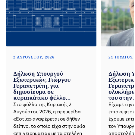
2 ΑΥΓΟΎΣΤΟΥ, 2026
21 ΙΟΥΛΊΟΥ,
Δήλωση Υπουργού
Δήλωση Υ
Εξωτερικών, Γιώργου
Εξωτερικ
Γεραπετρίτη, για
Γεραπετρί
δημοσίευμα σε
ολοκλήρω
κυριακάτικο φύλλο
του στην 
εφημερίδας (02.08.2026)
Βιετνάμ 
Στο φύλλο της Κυριακής 2
Είχαμε την 
της Κορέα
Αυγούστου 2026, η εφημερίδα
επισκεφτούμ
21.07.2026
«Εστία» αναφέρεται σε δήθεν
έχουμε εκτε
δείπνο, το οποίο είχα στην οικία
τον Υπουργ
«επιχειρηματία» με τα στελέχη
αποστολή τ