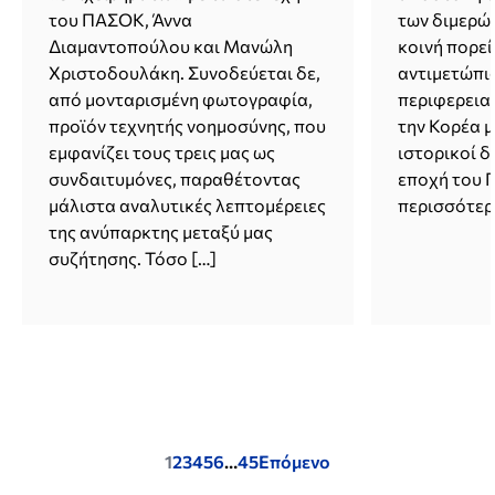
του ΠΑΣΟΚ, Άννα
των διμερών
Διαμαντοπούλου και Μανώλη
κοινή πορεί
Χριστοδουλάκη. Συνοδεύεται δε,
αντιμετώπισ
από μονταρισμένη φωτογραφία,
περιφερεια
προϊόν τεχνητής νοημοσύνης, που
την Κορέα 
εμφανίζει τους τρεις μας ως
ιστορικοί δ
συνδαιτυμόνες, παραθέτοντας
εποχή του 
μάλιστα αναλυτικές λεπτομέρειες
περισσότερ
της ανύπαρκτης μεταξύ μας
συζήτησης. Τόσο […]
Posts
1
2
3
4
5
6
…
45
Επόμενο
pagination