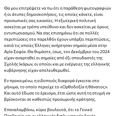
Θα μου επιτρέψετε να πω ότι η παράθεση φωτογραφιών
ή οι άτυπες δημοσκοπήσεις, τις οποίες κάνετε, είναι
προσωπικές σας εικασίες. Η εξωτερική πολιτική
ασκείται με τρόπο υπεύθυνο και δεν ασκείται με όρους
εντυπωσιασμού. Να σας επισημάνω ότι σε πολλές
περιπτώσεις στο παρελθόν έχουν υπάρξει περιπτώσεις,
κατά τις οποίες Έλληνες ανήρτησαν σημαία μέσα στην
Αγία Σοφία. Θα θυμάστε, ίσως, τον Δεκέμβριο του 2024
είχαν αναρτηθεί οι σημαίες από έξι σπουδαστές της
Σχολής Ικάρων, οι οποίοι και με ενέργειες της ελληνικής
κυβέρνησης είχαν απελευθερωθεί.
Εν προκειμένω, η ειδοποιός διαφορά έγκειται στο
μήνυμα, το οποίο περιείχε το «Ορθοδοξία ή θάνατος».
Και αυτό έδωσε το έρεισμα, έτσι ώστε αυτή τη στιγμή να
βρίσκονται σε καθεστώς προσωρινής κράτησης.
Επαναλαμβάνω, κύριε βουλευτά, ότι το Γενικό
Προξενείο και οι ελληνικές διπλωματικές Αρχές