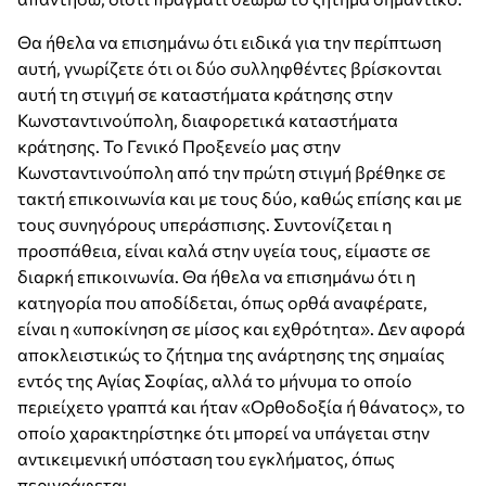
Θα ήθελα να επισημάνω ότι ειδικά για την περίπτωση
αυτή, γνωρίζετε ότι οι δύο συλληφθέντες βρίσκονται
αυτή τη στιγμή σε καταστήματα κράτησης στην
Κωνσταντινούπολη, διαφορετικά καταστήματα
κράτησης. Το Γενικό Προξενείο μας στην
Κωνσταντινούπολη από την πρώτη στιγμή βρέθηκε σε
τακτή επικοινωνία και με τους δύο, καθώς επίσης και με
τους συνηγόρους υπεράσπισης. Συντονίζεται η
προσπάθεια, είναι καλά στην υγεία τους, είμαστε σε
διαρκή επικοινωνία. Θα ήθελα να επισημάνω ότι η
κατηγορία που αποδίδεται, όπως ορθά αναφέρατε,
είναι η «υποκίνηση σε μίσος και εχθρότητα». Δεν αφορά
αποκλειστικώς το ζήτημα της ανάρτησης της σημαίας
εντός της Αγίας Σοφίας, αλλά το μήνυμα το οποίο
περιείχετο γραπτά και ήταν «Ορθοδοξία ή θάνατος», το
οποίο χαρακτηρίστηκε ότι μπορεί να υπάγεται στην
αντικειμενική υπόσταση του εγκλήματος, όπως
περιγράφεται.