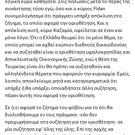
λογική κύριε καθηγητά. Στις δηλώσεις μετά το πέρας της
συνάντησης τόσο εγώ, όσο και ο κύριος Fidan
συνομολογήσαμε ότι πράγματι υπήρξε απόκλιση στο
ζήτημα, το οποίο αφορά την οριοθέτηση. Και η
απόκλιση αυτή, κύριε Καζαμία, οφείλεται σε έναν και
μόνο λόγο. Ότι η Ελλάδα θεωρεί ότι το μόνο θέμα, το
οποίο μπορεί να αχθεί ενώπιον διεθνούς δικαιοδοσίας
και να συζητηθεί είναι η οριοθέτηση υφαλοκρηπίδας και
Αποκλειστικής Οικονομικής Ζώνης, ενώ η θέση της
Τουρκίας είναι ότι θα πρέπει να συζητηθούν και
αλληλένδετα θέματα που αφορούν την κυριαρχία. Εμείς,
λοιπόν, αποκλείουμε ρητά και κατηγορηματικά ότι
υπήρξε ή θα υπάρξει οποιαδήποτε άλλη συζήτηση,
πέραν αυτής που αφορά την οριοθέτηση.
Σε ό,τι αφορά το ζήτημα του φόβου για το ότι θα
διολισθήσουμε εν τοις πράγμασι -εάν δεν
προχωρήσουμε στη συζήτηση για την οριοθέτηση- σε
μία συζήτηση εφ’ όλης της ύλης. Επί της αρχής να