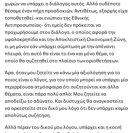
χωρών να υπάρχει ο διάλογος αυτός. Αλλά ουδέποτε
θέσαμε έναν πήχη προσδοκιών. Αντιθέτως, εξαρχής είχα
τοποθετηθεί -και ενώπιον της Εθνικής
Αντιπροσωπείας- ότι εμείς δεν πρόκειται να
προχωρήσουμε στον διάλογο, ο οποίος αφορά την
υφαλοκρηπίδα και την Αποκλειστική Οικονομική Ζώνη,
ει μη μόνον εάν υπάρχει σύμπτωση με την απέναντι
πλευρά, ότι αυτό θα είναι το ένα και μόνο θέμα, το
οποίο θα συζητηθεί στο πλαίσιο των οριοθετήσεων.
Άρα, όταν μου ζητείτε να κάνω μία αξιολόγηση για το
ποιος είναι ο λόγος, για τον οποίο μπορεί να υπάρχει μία
περιρρέουσα ατμόσφαιρα ότι συζητούνται και άλλα
θέματα, είναι πάρα πολύ απλό: Μου ζητείτε να
αποδείξω το αδύνατο. Και δυστυχώς θα αναγκαστείτε
να αρκεστείτε στον δικό μου λόγο ότι δεν υπάρχει καμία
απολύτως συζήτηση.
Αλλά πέραν του δικού μου λόγου, υπάρχει και η κοινή