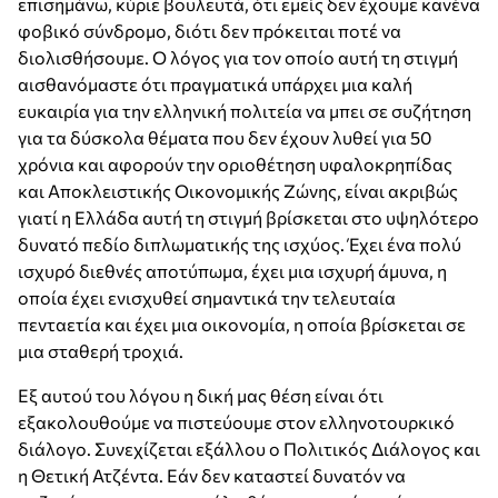
επισημάνω, κύριε βουλευτά, ότι εμείς δεν έχουμε κανένα
φοβικό σύνδρομο, διότι δεν πρόκειται ποτέ να
διολισθήσουμε. Ο λόγος για τον οποίο αυτή τη στιγμή
αισθανόμαστε ότι πραγματικά υπάρχει μια καλή
ευκαιρία για την ελληνική πολιτεία να μπει σε συζήτηση
για τα δύσκολα θέματα που δεν έχουν λυθεί για 50
χρόνια και αφορούν την οριοθέτηση υφαλοκρηπίδας
και Αποκλειστικής Οικονομικής Ζώνης, είναι ακριβώς
γιατί η Ελλάδα αυτή τη στιγμή βρίσκεται στο υψηλότερο
δυνατό πεδίο διπλωματικής της ισχύος. Έχει ένα πολύ
ισχυρό διεθνές αποτύπωμα, έχει μια ισχυρή άμυνα, η
οποία έχει ενισχυθεί σημαντικά την τελευταία
πενταετία και έχει μια οικονομία, η οποία βρίσκεται σε
μια σταθερή τροχιά.
Εξ αυτού του λόγου η δική μας θέση είναι ότι
εξακολουθούμε να πιστεύουμε στον ελληνοτουρκικό
διάλογο. Συνεχίζεται εξάλλου ο Πολιτικός Διάλογος και
η Θετική Ατζέντα. Εάν δεν καταστεί δυνατόν να