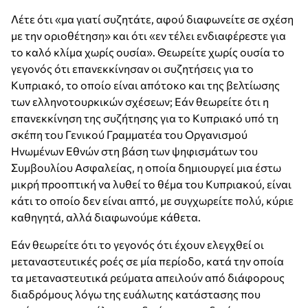
Λέτε ότι «μα γιατί συζητάτε, αφού διαφωνείτε σε σχέση
με την οριοθέτηση» και ότι «εν τέλει ενδιαφέρεστε για
το καλό κλίμα χωρίς ουσία». Θεωρείτε χωρίς ουσία το
γεγονός ότι επανεκκίνησαν οι συζητήσεις για το
Κυπριακό, το οποίο είναι απότοκο και της βελτίωσης
των ελληνοτουρκικών σχέσεων; Εάν θεωρείτε ότι η
επανεκκίνηση της συζήτησης για το Κυπριακό υπό τη
σκέπη του Γενικού Γραμματέα του Οργανισμού
Ηνωμένων Εθνών στη βάση των ψηφισμάτων του
Συμβουλίου Ασφαλείας, η οποία δημιουργεί μια έστω
μικρή προοπτική να λυθεί το θέμα του Κυπριακού, είναι
κάτι το οποίο δεν είναι απτό, με συγχωρείτε πολύ, κύριε
καθηγητά, αλλά διαφωνούμε κάθετα.
Εάν θεωρείτε ότι το γεγονός ότι έχουν ελεγχθεί οι
μεταναστευτικές ροές σε μία περίοδο, κατά την οποία
τα μεταναστευτικά ρεύματα απειλούν από διάφορους
διαδρόμους λόγω της ευάλωτης κατάστασης που