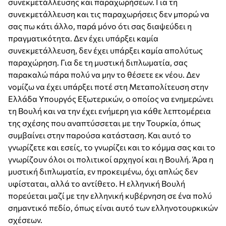
συνεκμετάλλευσης και παραχωρήσεων. Για τη
συνεκμετάλλευση και τις παραχωρήσεις δεν μπορώ να
σας πω κάτι άλλο, παρά μόνο ότι σας διαψεύδει η
πραγματικότητα. Δεν έχει υπάρξει καμία
συνεκμετάλλευση, δεν έχει υπάρξει καμία απολύτως
παραχώρηση. Για δε τη μυστική διπλωματία, σας
παρακαλώ πάρα πολύ να μην το θέσετε εκ νέου. Δεν
νομίζω να έχει υπάρξει ποτέ στη Μεταπολίτευση στην
Ελλάδα Υπουργός Εξωτερικών, ο οποίος να ενημερώνει
τη Βουλή και να την έχει ενήμερη για κάθε λεπτομέρεια
της σχέσης που αναπτύσσεται με την Τουρκία, όπως
συμβαίνει στην παρούσα κατάσταση. Και αυτό το
γνωρίζετε και εσείς, το γνωρίζει και το κόμμα σας και το
γνωρίζουν όλοι οι πολιτικοί αρχηγοί και η Βουλή. Άρα η
μυστική διπλωματία, εν προκειμένω, όχι απλώς δεν
υφίσταται, αλλά το αντίθετο. Η ελληνική Βουλή
πορεύεται μαζί με την ελληνική κυβέρνηση σε ένα πολύ
σημαντικό πεδίο, όπως είναι αυτό των ελληνοτουρκικών
σχέσεων.