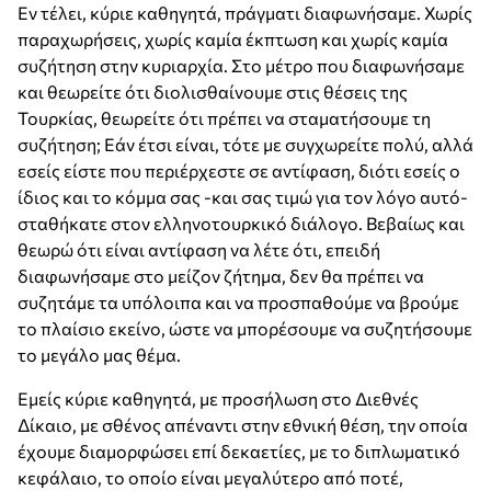
Εν τέλει, κύριε καθηγητά, πράγματι διαφωνήσαμε. Χωρίς
παραχωρήσεις, χωρίς καμία έκπτωση και χωρίς καμία
συζήτηση στην κυριαρχία. Στο μέτρο που διαφωνήσαμε
και θεωρείτε ότι διολισθαίνουμε στις θέσεις της
Τουρκίας, θεωρείτε ότι πρέπει να σταματήσουμε τη
συζήτηση; Εάν έτσι είναι, τότε με συγχωρείτε πολύ, αλλά
εσείς είστε που περιέρχεστε σε αντίφαση, διότι εσείς ο
ίδιος και το κόμμα σας -και σας τιμώ για τον λόγο αυτό-
σταθήκατε στον ελληνοτουρκικό διάλογο. Βεβαίως και
θεωρώ ότι είναι αντίφαση να λέτε ότι, επειδή
διαφωνήσαμε στο μείζον ζήτημα, δεν θα πρέπει να
συζητάμε τα υπόλοιπα και να προσπαθούμε να βρούμε
το πλαίσιο εκείνο, ώστε να μπορέσουμε να συζητήσουμε
το μεγάλο μας θέμα.
Εμείς κύριε καθηγητά, με προσήλωση στο Διεθνές
Δίκαιο, με σθένος απέναντι στην εθνική θέση, την οποία
έχουμε διαμορφώσει επί δεκαετίες, με το διπλωματικό
κεφάλαιο, το οποίο είναι μεγαλύτερο από ποτέ,