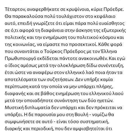
Τέταρτον, αναφερθήκατε σε κρυψίνοια, κύριε Πρόεδρε.
Θα παρακαλούσα πολύ τουλάχιστον στο κεφάλαιο
αυτό, επειδή γνωρίζετε ότι είμαι πάρα πολύ ευαίσθητος
σε ό,τι αφορά τη διαφάνεια στην άσκηση της εξωτερικής
πολιτικής και την ενημέρωση του πολιτικού κόσμου και
της κοινωνίας, να είμαστε πιο προσεκτικοί. Κάθε φορά
που συναντάται ο Τούρκος Πρόεδρος με τον Έλληνα
Πρωθυπουργό εκδίδεται πάντοτε ανακοινωθέν. Και εγώ
ο ίδιος αμέσως μετά την ολοκλήρωση δίδω συνέντευξη,
έτσι ώστε να αναφέρω στον ελληνικό λαό ποια ήταν τα
αποτελέσματα των συζητήσεων. Δεν υπήρξε καμία
περίπτωση κατά την οποία να μην υπάρχει πλήρης,
διαφανής και σε βάθος ενημέρωση του ελληνικού λαού
μετά την οποιαδήποτε συνάντηση των δύο ηγετών.
Μυστική διπλωματία δεν υπάρχει και δεν πρόκειται να
υπάρξει. Η δε παρουσία μου στη Βουλή - νομίζω θα
συμφωνήσετε σε αυτό - είναι τόσο συστηματική,
διαρκής και περιοδική, που δεν αμφισβητείται ότι