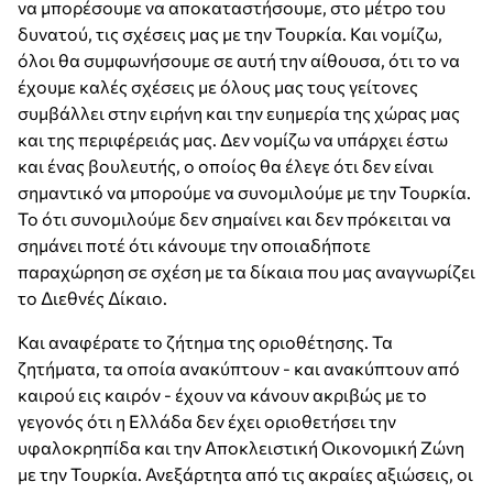
να μπορέσουμε να αποκαταστήσουμε, στο μέτρο του
δυνατού, τις σχέσεις μας με την Τουρκία. Και νομίζω,
όλοι θα συμφωνήσουμε σε αυτή την αίθουσα, ότι το να
έχουμε καλές σχέσεις με όλους μας τους γείτονες
συμβάλλει στην ειρήνη και την ευημερία της χώρας μας
και της περιφέρειάς μας. Δεν νομίζω να υπάρχει έστω
και ένας βουλευτής, ο οποίος θα έλεγε ότι δεν είναι
σημαντικό να μπορούμε να συνομιλούμε με την Τουρκία.
Το ότι συνομιλούμε δεν σημαίνει και δεν πρόκειται να
σημάνει ποτέ ότι κάνουμε την οποιαδήποτε
παραχώρηση σε σχέση με τα δίκαια που μας αναγνωρίζει
το Διεθνές Δίκαιο.
Και αναφέρατε το ζήτημα της οριοθέτησης. Τα
ζητήματα, τα οποία ανακύπτουν - και ανακύπτουν από
καιρού εις καιρόν - έχουν να κάνουν ακριβώς με το
γεγονός ότι η Ελλάδα δεν έχει οριοθετήσει την
υφαλοκρηπίδα και την Αποκλειστική Οικονομική Ζώνη
με την Τουρκία. Ανεξάρτητα από τις ακραίες αξιώσεις, οι