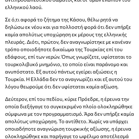
ελληνικού λαού.
Σε ό,τι αφορά το ζήτημα της Κάσου, θέλω ρητά να
δηλώσω εκ νέου και για πολλοστή φορά ότι δεν υπήρξε
καμία απολύτως υποχώρηση εκ μέρους της ελληνικής
πλευράς. Διότι, πρώτον, δεν αναγνωρίστηκε με κανέναν
τρόπο οποιοδήποτε δικαίωμα της Τουρκίας επί του
εδάφους, επί των νερών. Όπως γνωρίζετε, υφίσταται το
τουρκολιβυκό μνημόνιο, το οποίο είναι παράνομο και
ανυπόστατο. Εξ αυτού πάντως εγείρει αξιώσεις η
Τουρκία. Η Ελλάδα δεν το αναγνωρίζει και εξ αυτού του
λόγου θεωρούμε ότι δεν υφίσταται καμία αξίωση.
Δεύτερον, επί του πεδίου, κύριε Πρόεδρε, η έρευνα την
οποία διεξήγαγε το συγκεκριμένο πλοίο ολοκληρώθηκε
σύμφωνα με τον προγραμματισμό. Άρα δεν υπήρξε καμία
απολύτως υποχώρηση. Το αντίθετο. Χωρίς να υπάρχει
οποιαδήποτε αναγνώριση τουρκικής αξίωσης, η έρευνα
ολοκληρώθηκε και παρήγαγε το ωφέλιμο αποτέλεσμά