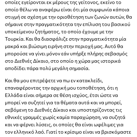
οποίες εγείρονται εκ μέρους της γείτονος, εκείνο το
οποίο θέλω να αναφέρω είναι ότι μία συμφωνία κάποια
στιγμή σε σχέση με την οριοθέτηση των ζωνών αυτών, θα
σήμαινε στην πραγματικότητα την επίλυση του βασικού
υποκείμενου ζητήματος, το οποίο έχουμε με την
Τουρκία. Και θα διασφάλιζε στην πραγματικότητα μία
μακρά και βιώσιμη ειρήνη στην περιοχή μας. Αυτό θα
μπορούσε να γίνει μόνον εάν υπήρξε πλήρης σεβασμός
στο Διεθνές Δίκαιο, στο οποίο η χώρα μας ιστορικά
αποδίδει πάρα πολύ μεγάλη σημασία.
Και θα μου επιτρέψετε να πω εν κατακλείδι,
επαναφέροντας την αρχική μου τοποθέτηση, ότι η
Ελλάδα είναι σήμερα σε θέση ισχύος, έτσι ώστε να
μπορεί να συζητεί για τα θέματα αυτά και να μπορεί,
σεβόμενη το Διεθνές Δίκαιο και υποστηρίζοντας τις
εθνικές γραμμές χωρίς καμία παραχώρηση, να συζητά
και να φέρνει λύσεις, οι οποίες θα είναι ωφέλιμες για
τον ελληνικό λαό. Γιατί το κρίσιμο είναι να βρισκόμαστε