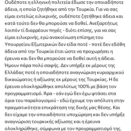
Ουδέποτε η ελληνική πολιτεία έδωσε την οποιαδήποτε
άδεια, η οποία ζητήθηκε από την Τουρκία. Για να σας
είμαι εντελώς ειλικρινής, ουδέποτε ζητήθηκε άδεια και
κατά τούτο δεν θα μπορούσε να δοθεί. Ανεξαρτήτως
λοιπόν τί διαρρέουν πηγές - διότι επίσης, για να σας
είμαι ειλικρινής, εγώ ανακοίνωση επίσημη του
Υπουργείου Εξωτερικών δεν είδα ποτέ - ποτέ δεν εδόθη
άδεια από την Τουρκία έτσι ώστε να προχωρήσει η
έρευνα και δεν θα μπορούσε να δοθεί αυτή η άδεια.
Ήμουν πάρα πολύ σαφής. Δεν υπήρξε εκ μέρους της
Ελλάδας ποτέ η οποιαδήποτε αναγνώριση κυριαρχικού
δικαιώματος ή αξίωσης εκ μέρους της Τουρκίας. Η δε
έρευνα ολοκληρώθηκε απολύτως 100% με βάση τον
προγραμματισμό. Άρα - εάν εγώ δεν έχω φτάσει στα
όρια του παραλογισμού - εδώ έχουμε την απόλυτη στην
πραγματικότητα επικράτηση της δικής μας θέσης. Και
δεν είχαμε την οποιαδήποτε υποχώρηση και δεν υπήρξε
αναγνώριση τουρκικής αξίωσης και η έρευνα
ολοκληρώθηκε, σύμφωνα με τον προγραμματισμό της.