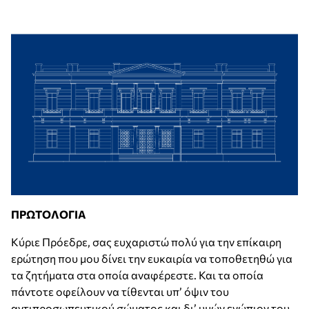
ΠΡΩΤΟΛΟΓΙΑ
Κύριε Πρόεδρε, σας ευχαριστώ πολύ για την επίκαιρη
ερώτηση που μου δίνει την ευκαιρία να τοποθετηθώ για
τα ζητήματα στα οποία αναφέρεστε. Και τα οποία
πάντοτε οφείλουν να τίθενται υπ’ όψιν του
αντιπροσωπευτικού σώματος και δι’ υμών ενώπιον του