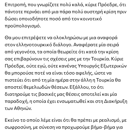
Επιτροπή, που γνωρίζετε πολύ καλά, κύριε Πρόεδρε, ότι
πάντοτε περνάει από μια πάρα πολύ αυστηρή κρίση πριν
δώσει οποιοδήποτε ποσό από τον κοινοτικό
προϋπολογισμό.
Θα μου επιτρέψετε να ολοκληρώσω με μια αναφορά
στον ελληνοτουρκικό διάλογο. Αναφέρατε μία σειρά
από γεγονότα, τα οποία θεωρείτε ότι κατά την κρίση
σας επιβαρύνουν τις σχέσεις μας με την Τουρκία. Κύριε
Πρόεδρε, ούτε εγώ, ούτε κανένας Υπουργός Εξωτερικών
θα μπορούσε ποτέ να είναι τόσο αφελής, ώστε να
πιστεύει ότι από τη μία ημέρα στην άλλη η Τουρκία θα
αποστεί θεμελιωδών θέσεων. Εξάλλου, το ότι
διατηρούμε τις βασικές μας θέσεις αποτελεί και μία
παραδοχή, η οποία έχει ενσωματωθεί και στη Διακήρυξη
των Αθηνών.
Εκείνο το οποίο λέμε είναι ότι θα πρέπει με ρεαλισμό, με
σωφροσύνη, με σύνεση να προχωρούμε βήμα-βήμα για