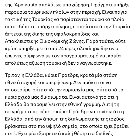
της. Άρα καμία απολύτως υποχώρηση. Πράγματι υπήρξε
παρουσία τουρκικών πλοίων στην περιοχή. Είναι πάγια
τακτική της Τουρκίας να παρίστανται τουρκικά πλοία
οποτεδήποτε υπάρχει κίνηση, η οποία κατά την Τουρκία
άπτεται της δικής της υφαλοκρηπίδας και
Αποκλειστικής Οικονομικής Ζώνης. Παρά ταύτα, ούτε
κρίση υπήρξε, μετά από 24 ώρες ολοκληρώθηκαν οι
έρευνες σύμφωνα με τον προγραμματισμό και καμία
απολύτως αξίωση τουρκική δεν αναγνωρίστηκε.
Τρίτον, η Ελλάδα, κύριε Πρόεδρε, κρατά μία στάση
εθνικά ισχυρή και υπερήφανη. Δεν πρόκειται να
αποστούμε, ούτε από την κυριαρχία μας, ούτε από τα
κυριαρχικά μας δικαιώματα. Είναι αυτονόητο ότι η
Ελλάδα θα παραμείνει στην εθνική γραμμή. Αυτή τη
στιγμή μου επιτρέπετε κύριε Πρόεδρε να τονίσω ότι η
Ελλάδα, από την άποψη της διπλωματικής της ισχύος,
βρίσκεται στο πιο υψηλό σημείο, στο οποίο έχει βρεθεί
ποτέ. Έχει μία εξαιρετικά καλή θέση στο διεθνές