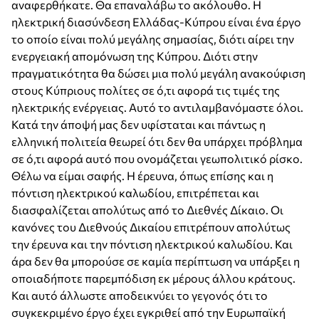
αναφερθήκατε. Θα επαναλάβω το ακόλουθο. Η
ηλεκτρική διασύνδεση Ελλάδας-Κύπρου είναι ένα έργο
το οποίο είναι πολύ μεγάλης σημασίας, διότι αίρει την
ενεργειακή απομόνωση της Κύπρου. Διότι στην
πραγματικότητα θα δώσει μια πολύ μεγάλη ανακούφιση
στους Κύπριους πολίτες σε ό,τι αφορά τις τιμές της
ηλεκτρικής ενέργειας. Αυτό το αντιλαμβανόμαστε όλοι.
Κατά την άποψή μας δεν υφίσταται και πάντως η
ελληνική πολιτεία θεωρεί ότι δεν θα υπάρχει πρόβλημα
σε ό,τι αφορά αυτό που ονομάζεται γεωπολιτικό ρίσκο.
Θέλω να είμαι σαφής. Η έρευνα, όπως επίσης και η
πόντιση ηλεκτρικού καλωδίου, επιτρέπεται και
διασφαλίζεται απολύτως από το Διεθνές Δίκαιο. Οι
κανόνες του Διεθνούς Δικαίου επιτρέπουν απολύτως
την έρευνα και την πόντιση ηλεκτρικού καλωδίου. Και
άρα δεν θα μπορούσε σε καμία περίπτωση να υπάρξει η
οποιαδήποτε παρεμπόδιση εκ μέρους άλλου κράτους.
Και αυτό άλλωστε αποδεικνύει το γεγονός ότι το
συγκεκριμένο έργο έχει εγκριθεί από την Ευρωπαϊκή