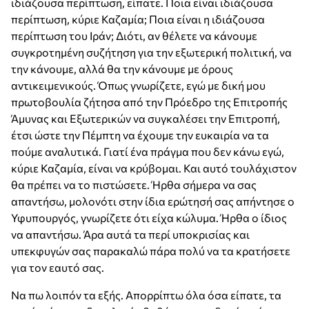
ιδιάζουσα περίπτωση, είπατε. Ποια είναι ιδιάζουσα
περίπτωση, κύριε Καζαμία; Ποια είναι η ιδιάζουσα
περίπτωση του Ιράν; Διότι, αν θέλετε να κάνουμε
συγκροτημένη συζήτηση για την εξωτερική πολιτική, να
την κάνουμε, αλλά θα την κάνουμε με όρους
αντικειμενικούς. Όπως γνωρίζετε, εγώ με δική μου
πρωτοβουλία ζήτησα από την Πρόεδρο της Επιτροπής
Άμυνας και Εξωτερικών να συγκαλέσει την Επιτροπή,
έτσι ώστε την Πέμπτη να έχουμε την ευκαιρία να τα
πούμε αναλυτικά. Γιατί ένα πράγμα που δεν κάνω εγώ,
κύριε Καζαμία, είναι να κρύβομαι. Και αυτό τουλάχιστον
θα πρέπει να το πιστώσετε. Ήρθα σήμερα να σας
απαντήσω, μολονότι στην ίδια ερώτησή σας απήντησε ο
Υφυπουργός, γνωρίζετε ότι είχα κώλυμα. Ήρθα ο ίδιος
να απαντήσω. Άρα αυτά τα περί υποκρισίας και
υπεκφυγών σας παρακαλώ πάρα πολύ να τα κρατήσετε
για τον εαυτό σας.
Να πω λοιπόν τα εξής. Απορρίπτω όλα όσα είπατε, τα