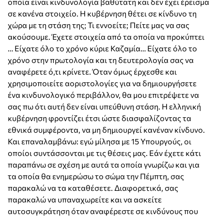
οποία είναι κινδυνολογία βαθύτατη και δεν έχει έρεισμα
σε κανένα στοιχείο. Η κυβέρνηση θέτει σε κίνδυνο τη
χώρα με τη στάση της; Τι εννοείτε; Πείτε μας να σας
ακούσουμε. Έχετε στοιχεία από τα οποία να προκύπτει
… Είχατε όλο το χρόνο κύριε Καζαμία… Είχατε όλο το
χρόνο στην πρωτολογία και τη δευτερολογία σας να
αναφέρετε ό,τι κρίνετε. Όταν όμως έρχεσθε και
χρησιμοποιείτε αοριστολογίες για να δημιουργήσετε
ένα κινδυνολογικό περιβάλλον, θα μου επιτρέψετε να
σας πω ότι αυτή δεν είναι υπεύθυνη στάση. Η ελληνική
κυβέρνηση φροντίζει έτσι ώστε διασφαλίζοντας τα
εθνικά συμφέροντα, να μη δημιουργεί κανέναν κίνδυνο.
Και επαναλαμβάνω: εγώ μίλησα με 15 Υπουργούς, οι
οποίοι συντάσσονται με τις θέσεις μας. Εάν έχετε κάτι
παραπάνω σε σχέση με αυτά τα οποία γνωρίζω και για
τα οποία θα ενημερώσω το σώμα την Πέμπτη, σας
παρακαλώ να τα καταθέσετε. Διαφορετικά, σας
παρακαλώ να υπαναχωρείτε και να ασκείτε
αυτοσυγκράτηση όταν αναφέρεστε σε κινδύνους που