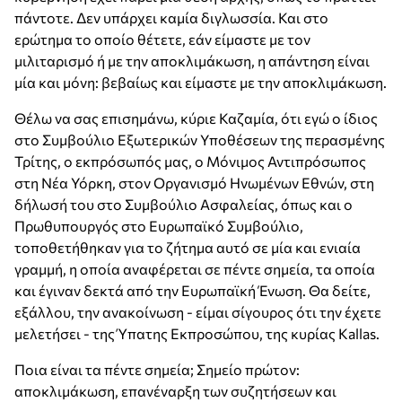
πάντοτε. Δεν υπάρχει καμία διγλωσσία. Και στο
ερώτημα το οποίο θέτετε, εάν είμαστε με τον
μιλιταρισμό ή με την αποκλιμάκωση, η απάντηση είναι
μία και μόνη: βεβαίως και είμαστε με την αποκλιμάκωση.
Θέλω να σας επισημάνω, κύριε Καζαμία, ότι εγώ ο ίδιος
στο Συμβούλιο Εξωτερικών Υποθέσεων της περασμένης
Τρίτης, ο εκπρόσωπός μας, ο Μόνιμος Αντιπρόσωπος
στη Νέα Υόρκη, στον Οργανισμό Ηνωμένων Εθνών, στη
δήλωσή του στο Συμβούλιο Ασφαλείας, όπως και ο
Πρωθυπουργός στο Ευρωπαϊκό Συμβούλιο,
τοποθετήθηκαν για το ζήτημα αυτό σε μία και ενιαία
γραμμή, η οποία αναφέρεται σε πέντε σημεία, τα οποία
και έγιναν δεκτά από την Ευρωπαϊκή Ένωση. Θα δείτε,
εξάλλου, την ανακοίνωση - είμαι σίγουρος ότι την έχετε
μελετήσει - της Ύπατης Εκπροσώπου, της κυρίας Kallas.
Ποια είναι τα πέντε σημεία; Σημείο πρώτον:
αποκλιμάκωση, επανέναρξη των συζητήσεων και