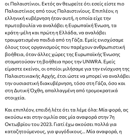
οι Παλαιστίνιοι. Εκτός αν θεωρείτε ότι εσείς είστε πιο
Παλαιστίνιος από τους Παλαιστινίους. Επιπλέον, η
ελληνική κυβέρνηση ήταν αυτή, η οποία είχε την
πρωτοβουλία να αναλάβει η Ευρωπαϊκή Ένωση, τα
κράτη-μέλη και πρώτη η Ελλάδα, να αναλάβει
τραυματισμένα παιδιά από τη Γάζα. Εμείς ενισχύσαμε
όλους τους οργανισμούς που παρέχουν ανθρωπιστική
βοήθεια, όταν άλλες χώρες της Ευρωπαϊκής Ένωσης
σταματούσαν τη βοήθεια προς την UNWRA. Εμείς
είμαστε εκείνοι, οι οποίοι μιλήσαμε για την ενίσχυση της
Παλαιστινιακής Αρχής, έτσι ώστε να μπορεί να αναλάβει
την ουσιαστική διακυβέρνηση, τόσο στη Γάζα, όσο και
στη Δυτική Όχθη, απαλλαγμένη από τρομοκρατικά
στοιχεία.
Και επιπλέον, επειδή λέτε ότι τα λέμε όλα: Μία φορά, ας
ακούσω και στην ομιλία σας μία αναφορά στην 7η
Οκτωβρίου του 2023. Γιατί έχω ακούσει πολλά για
καταζητούμενους, για φυγόδικους… Μία αναφορά, η