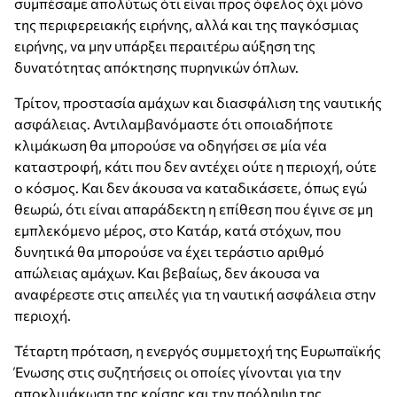
συμπέσαμε απολύτως ότι είναι προς όφελος όχι μόνο
της περιφερειακής ειρήνης, αλλά και της παγκόσμιας
ειρήνης, να μην υπάρξει περαιτέρω αύξηση της
δυνατότητας απόκτησης πυρηνικών όπλων.
Τρίτον, προστασία αμάχων και διασφάλιση της ναυτικής
ασφάλειας. Αντιλαμβανόμαστε ότι οποιαδήποτε
κλιμάκωση θα μπορούσε να οδηγήσει σε μία νέα
καταστροφή, κάτι που δεν αντέχει ούτε η περιοχή, ούτε
ο κόσμος. Και δεν άκουσα να καταδικάσετε, όπως εγώ
θεωρώ, ότι είναι απαράδεκτη η επίθεση που έγινε σε μη
εμπλεκόμενο μέρος, στο Κατάρ, κατά στόχων, που
δυνητικά θα μπορούσε να έχει τεράστιο αριθμό
απώλειας αμάχων. Και βεβαίως, δεν άκουσα να
αναφέρεστε στις απειλές για τη ναυτική ασφάλεια στην
περιοχή.
Τέταρτη πρόταση, η ενεργός συμμετοχή της Ευρωπαϊκής
Ένωσης στις συζητήσεις οι οποίες γίνονται για την
αποκλιμάκωση της κρίσης και την πρόληψη της