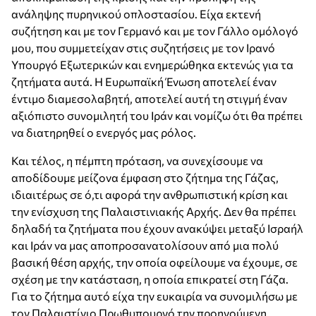
ανάληψης πυρηνικού οπλοστασίου. Είχα εκτενή
συζήτηση και με τον Γερμανό και με τον Γάλλο ομόλογό
μου, που συμμετείχαν στις συζητήσεις με τον Ιρανό
Υπουργό Εξωτερικών και ενημερώθηκα εκτενώς για τα
ζητήματα αυτά. Η Ευρωπαϊκή Ένωση αποτελεί έναν
έντιμο διαμεσολαβητή, αποτελεί αυτή τη στιγμή έναν
αξιόπιστο συνομιλητή του Ιράν και νομίζω ότι θα πρέπει
να διατηρηθεί ο ενεργός μας ρόλος.
Και τέλος, η πέμπτη πρόταση, να συνεχίσουμε να
αποδίδουμε μείζονα έμφαση στο ζήτημα της Γάζας,
ιδιαιτέρως σε ό,τι αφορά την ανθρωπιστική κρίση και
την ενίσχυση της Παλαιστινιακής Αρχής. Δεν θα πρέπει
δηλαδή τα ζητήματα που έχουν ανακύψει μεταξύ Ισραήλ
και Ιράν να μας αποπροσανατολίσουν από μια πολύ
βασική θέση αρχής, την οποία οφείλουμε να έχουμε, σε
σχέση με την κατάσταση, η οποία επικρατεί στη Γάζα.
Για το ζήτημα αυτό είχα την ευκαιρία να συνομιλήσω με
τον Παλαιστίνιο Πρωθυπουργό την προηγούμενη