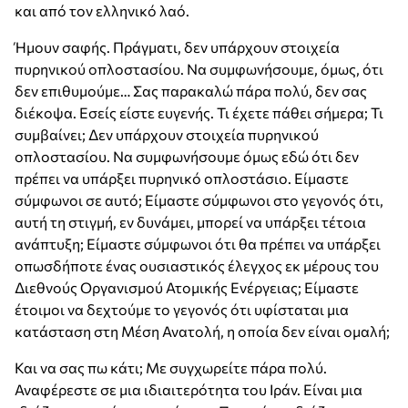
και από τον ελληνικό λαό.
Ήμουν σαφής. Πράγματι, δεν υπάρχουν στοιχεία
πυρηνικού οπλοστασίου. Να συμφωνήσουμε, όμως, ότι
δεν επιθυμούμε… Σας παρακαλώ πάρα πολύ, δεν σας
διέκοψα. Εσείς είστε ευγενής. Τι έχετε πάθει σήμερα; Τι
συμβαίνει; Δεν υπάρχουν στοιχεία πυρηνικού
οπλοστασίου. Να συμφωνήσουμε όμως εδώ ότι δεν
πρέπει να υπάρξει πυρηνικό οπλοστάσιο. Είμαστε
σύμφωνοι σε αυτό; Είμαστε σύμφωνοι στο γεγονός ότι,
αυτή τη στιγμή, εν δυνάμει, μπορεί να υπάρξει τέτοια
ανάπτυξη; Είμαστε σύμφωνοι ότι θα πρέπει να υπάρξει
οπωσδήποτε ένας ουσιαστικός έλεγχος εκ μέρους του
Διεθνούς Οργανισμού Ατομικής Ενέργειας; Είμαστε
έτοιμοι να δεχτούμε το γεγονός ότι υφίσταται μια
κατάσταση στη Μέση Ανατολή, η οποία δεν είναι ομαλή;
Και να σας πω κάτι; Με συγχωρείτε πάρα πολύ.
Αναφέρεστε σε μια ιδιαιτερότητα του Ιράν. Είναι μια