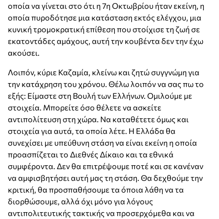
οποία να γίνεται στο ότι η 7η Οκτωβρίου ήταν εκείνη, η
οποία πυροδότησε μια κατάσταση εκτός ελέγχου, μια
κυνική τρομοκρατική επίθεση που στοίχισε τη ζωή σε
εκατοντάδες αμάχους, αυτή την κουβέντα δεν την έχω
ακούσει.
Λοιπόν, κύριε Καζαμία, κλείνω και ζητώ συγγνώμη για
την κατάχρηση του χρόνου. Θέλω λοιπόν να σας πω το
εξής: Είμαστε στη Βουλή των Ελλήνων. Ομιλούμε με
στοιχεία. Μπορείτε όσο θέλετε να ασκείτε
αντιπολίτευση στη χώρα. Να καταθέτετε όμως και
στοιχεία για αυτά, τα οποία λέτε. Η Ελλάδα θα
συνεχίσει με υπεύθυνη στάση να είναι εκείνη η οποία
προασπίζεται το Διεθνές Δίκαιο και τα εθνικά
συμφέροντα. Δεν θα επιτρέψουμε ποτέ και σε κανέναν
να αμφισβητήσει αυτή μας τη στάση. Θα δεχθούμε την
κριτική, θα προσπαθήσουμε τα όποια λάθη να τα
διορθώσουμε, αλλά όχι μόνο για λόγους
αντιπολιτευτικής τακτικής να προσερχόμεθα και να