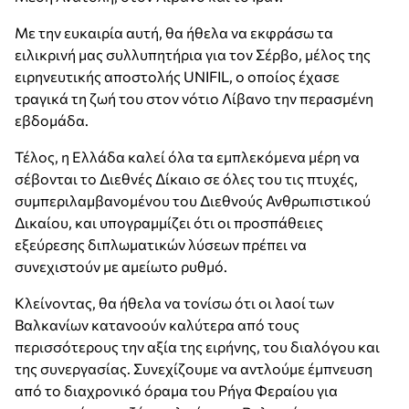
Με την ευκαιρία αυτή, θα ήθελα να εκφράσω τα
ειλικρινή μας συλλυπητήρια για τον Σέρβο, μέλος της
ειρηνευτικής αποστολής UNIFIL, ο οποίος έχασε
τραγικά τη ζωή του στον νότιο Λίβανο την περασμένη
εβδομάδα.
Τέλος, η Ελλάδα καλεί όλα τα εμπλεκόμενα μέρη να
σέβονται το Διεθνές Δίκαιο σε όλες του τις πτυχές,
συμπεριλαμβανομένου του Διεθνούς Ανθρωπιστικού
Δικαίου, και υπογραμμίζει ότι οι προσπάθειες
εξεύρεσης διπλωματικών λύσεων πρέπει να
συνεχιστούν με αμείωτο ρυθμό.
Κλείνοντας, θα ήθελα να τονίσω ότι οι λαοί των
Βαλκανίων κατανοούν καλύτερα από τους
περισσότερους την αξία της ειρήνης, του διαλόγου και
της συνεργασίας. Συνεχίζουμε να αντλούμε έμπνευση
από το διαχρονικό όραμα του Ρήγα Φεραίου για