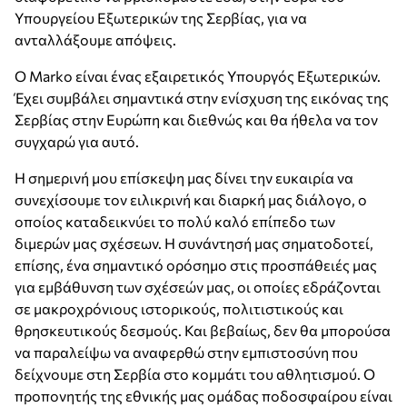
Υπουργείου Εξωτερικών της Σερβίας, για να
ανταλλάξουμε απόψεις.
Ο Marko είναι ένας εξαιρετικός Υπουργός Εξωτερικών.
Έχει συμβάλει σημαντικά στην ενίσχυση της εικόνας της
Σερβίας στην Ευρώπη και διεθνώς και θα ήθελα να τον
συγχαρώ για αυτό.
Η σημερινή μου επίσκεψη μας δίνει την ευκαιρία να
συνεχίσουμε τον ειλικρινή και διαρκή μας διάλογο, ο
οποίος καταδεικνύει το πολύ καλό επίπεδο των
διμερών μας σχέσεων. Η συνάντησή μας σηματοδοτεί,
επίσης, ένα σημαντικό ορόσημο στις προσπάθειές μας
για εμβάθυνση των σχέσεών μας, οι οποίες εδράζονται
σε μακροχρόνιους ιστορικούς, πολιτιστικούς και
θρησκευτικούς δεσμούς. Και βεβαίως, δεν θα μπορούσα
να παραλείψω να αναφερθώ στην εμπιστοσύνη που
δείχνουμε στη Σερβία στο κομμάτι του αθλητισμού. Ο
προπονητής της εθνικής μας ομάδας ποδοσφαίρου είναι