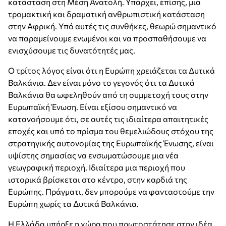
κατάσταση στη Μέση Ανατολή. Υπάρχει, επίσης, μια
τρομακτική και δραματική ανθρωπιστική κατάσταση
στην Αφρική. Υπό αυτές τις συνθήκες, θεωρώ σημαντικό
να παραμείνουμε ενωμένοι και να προσπαθήσουμε να
ενισχύσουμε τις δυνατότητές μας.
Ο τρίτος λόγος είναι ότι η Ευρώπη χρειάζεται τα Δυτικά
Βαλκάνια. Δεν είναι μόνο το γεγονός ότι τα Δυτικά
Βαλκάνια θα ωφεληθούν από τη συμμετοχή τους στην
Ευρωπαϊκή Ένωση. Είναι εξίσου σημαντικό να
κατανοήσουμε ότι, σε αυτές τις ιδιαίτερα απαιτητικές
εποχές και υπό το πρίσμα του θεμελιώδους στόχου της
στρατηγικής αυτονομίας της Ευρωπαϊκής Ένωσης, είναι
υψίστης σημασίας να ενσωματώσουμε μια νέα
γεωγραφική περιοχή. Ιδιαίτερα μια περιοχή που
ιστορικά βρίσκεται στο κέντρο, στην καρδιά της
Ευρώπης. Πράγματι, δεν μπορούμε να φανταστούμε την
Ευρώπη χωρίς τα Δυτικά Βαλκάνια.
Η Ελλάδα υπήρξε η χώρα που πρωτοστάτησε στην ιδέα