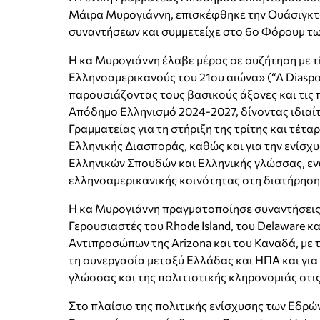
Μάιρα Μυρογιάννη, επισκέφθηκε την Ουάσιγκτ
συναντήσεων και συμμετείχε στο 6ο Φόρουμ τ
Η κα Μυρογιάννη έλαβε μέρος σε συζήτηση με τ
Ελληνοαμερικανούς του 21ου αιώνα» (“A Diaspora
παρουσιάζοντας τους βασικούς άξονες και τις 
Απόδημο Ελληνισμό 2024-2027, δίνοντας ιδιαίτ
Γραμματείας για τη στήριξη της τρίτης και τέτ
Ελληνικής Διασποράς, καθώς και για την ενίσ
Ελληνικών Σπουδών και Ελληνικής γλώσσας, εν
ελληνοαμερικανικής κοινότητας στη διατήρηση
Η κα Μυρογιάννη πραγματοποίησε συναντήσεις 
Γερουσιαστές του Rhode Island, του Delaware κ
Aντιπροσώπων της Arizona και του Καναδά, με 
τη συνεργασία μεταξύ Ελλάδας και ΗΠΑ και για
γλώσσας και της πολιτιστικής κληρονομιάς στι
Στο πλαίσιο της πολιτικής ενίσχυσης των Εδρώ