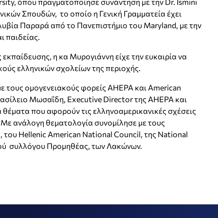
ity, όπου πραγματοποίησε συνάντηση με την Dr. Ismini
ικών Σπουδών, το οποίο η Γενική Γραμματεία έχει
λυβία Παραρά από το Πανεπιστήμιο του Maryland, με την
ι παιδείας.
εκπαίδευσης, η κα Μυρογιάννη είχε την ευκαιρία να
κούς ελληνικών σχολείων της περιοχής.
ε τους ομογενειακούς φορείς AHEPA και American
ς Βασίλειο Μωσαΐδη, Executive Director της AHEPA και
για θέματα που αφορούν τις ελληνοαμερικανικές σχέσεις
. Με ανάλογη θεματολογία συνομίλησε με τους
του Hellenic American National Council, της National
τικού συλλόγου Προμηθέας, των Λακώνων.