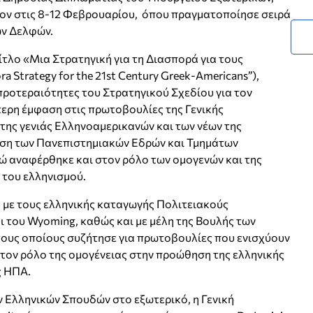
ον στις 8-12 Φεβρουαρίου, όπου πραγματοποίησε σειρά
ων Δελφών.
ίτλο «Μια Στρατηγική για τη Διασπορά για τους
 Strategy for the 21st Century Greek-Americans”),
προτεραιότητες του Στρατηγικού Σχεδίου για τον
ερη έμφαση στις πρωτοβουλίες της Γενικής
αρτης γενιάς Ελληνοαμερικανών και των νέων της
χυση των Πανεπιστημιακών Εδρών και Τμημάτων
ώ αναφέρθηκε και στον ρόλο των oμογενών και της
 του ελληνισμού.
με τους ελληνικής καταγωγής Πολιτειακούς
αι του Wyoming, καθώς και με μέλη της Bουλής των
τους οποίους συζήτησε για πρωτοβουλίες που ενισχύουν
 τον ρόλο της ομογένειας στην προώθηση της ελληνικής
ς ΗΠΑ.
ν Ελληνικών Σπουδών στο εξωτερικό, η Γενική