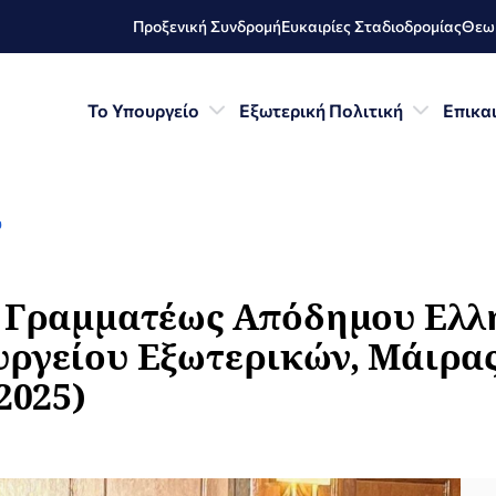
Προξενική Συνδρομή
Ευκαιρίες Σταδιοδρομίας
Θεωρ
Το Υπουργείο
Εξωτερική Πολιτική
Επικα
ύ
ς Γραμματέως Απόδημου Ελλ
υργείου Εξωτερικών, Μάιρα
2025)