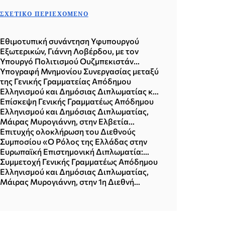
ΣΧΕΤΙΚΌ ΠΕΡΙΕΧΌΜΕΝΟ
Εθιμοτυπική συνάντηση Υφυπουργού
Εξωτερικών, Γιάννη Λοβέρδου, με τον
Υπουργό Πολιτισμού Ουζμπεκιστάν
Ozodbek Nazarbekov (15.07.2026)
Υπογραφή Μνημονίου Συνεργασίας μεταξύ
της Γενικής Γραμματείας Απόδημου
Ελληνισμού και Δημόσιας Διπλωματίας και
της BioInnovation Greece (Αθήνα,
Επίσκεψη Γενικής Γραμματέως Απόδημου
08.07.2026)
Ελληνισμού και Δημόσιας Διπλωματίας,
Μάιρας Μυρογιάννη, στην Ελβετία
(Βασιλεία & Ζυρίχη, 15-18.06.2026)
Επιτυχής ολοκλήρωση του Διεθνούς
Συμποσίου «Ο Ρόλος της Ελλάδας στην
Ευρωπαϊκή Επιστημονική Διπλωματία:
Δημιουργώντας Συνδέσεις,
Συμμετοχή Γενικής Γραμματέως Απόδημου
Διαμορφώνοντας το Μέλλον» (Αθήνα,
Ελληνισμού και Δημόσιας Διπλωματίας,
11.06.2026)
Μάιρας Μυρογιάννη, στην 1η Διεθνή
Συνάντηση Εδρών UNESCO
(Αλεξανδρούπολη, 05-06.06.2026)