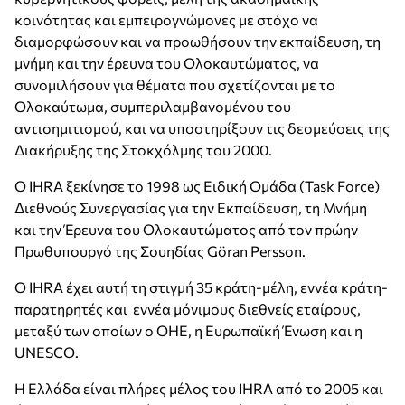
κοινότητας και εμπειρογνώμονες με στόχο να
διαμορφώσουν και να προωθήσουν την εκπαίδευση, τη
μνήμη και την έρευνα του Ολοκαυτώματος, να
συνομιλήσουν για θέματα που σχετίζονται με το
Ολοκαύτωμα, συμπεριλαμβανομένου του
αντισημιτισμού, και να υποστηρίξουν τις δεσμεύσεις της
Διακήρυξης της Στοκχόλμης του 2000.
Ο IHRA ξεκίνησε το 1998 ως Ειδική Ομάδα (Task Force)
Διεθνούς Συνεργασίας για την Εκπαίδευση, τη Μνήμη
και την Έρευνα του Ολοκαυτώματος από τον πρώην
Πρωθυπουργό της Σουηδίας Göran Persson.
O ΙΗRA έχει αυτή τη στιγμή 35 κράτη-μέλη, εννέα κράτη-
παρατηρητές και εννέα μόνιμους διεθνείς εταίρους,
μεταξύ των οποίων ο ΟΗΕ, η Ευρωπαϊκή Ένωση και η
UNESCO.
Η Ελλάδα είναι πλήρες μέλος του IHRA από το 2005 και