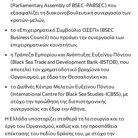
(Parliamentary Assembly of BSEC-PABSEC) που
εξασφαλίζει τη διακοινοβουλευτική συνεργασία των
κρατών-μελών,
το «Επιχειρηματικό Συμβούλιο ΟΣΕΠ» (BSEC
Business Council) που προάγει την συνεργασία των
επιχειρηματικών κοινοτήτων,
η Τράπεζα Εμπορίου και Ανάπτυξης Ευξείνου Πόντου
(Black Sea Trade and Development Bank-BSTDB), που
αποτελεί τον χρηματοδοτικό βραχίονα του
Οργανισμού, με έδρα την Θεσσαλονίκη και
το Διεθνές Κέντρο Μελετών Ευξείνου Πόντου
(International Centre for Black Sea Studies-ICBSS), με
στόχο την προώθηση της διεπιστημονικής
συνεργασίας και έδρα την Αθήνα.
Η Ελλάδα υποστηρίζει σταθερά τη λειτουργία και το
έργο του Οργανισμού, καθώς και την προσπάθεια
επέκτασης του πεδίου δράσης του, με στόχο την