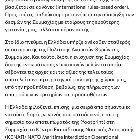
βασίζεται σε κανόνες (international rules-based order).
Προς τούτο, επιδιώκουμε με συνέπεια την σύσφιγξη των
δεσμών της Συμμαχίας με εταίρους της ευρύτερης
γειτονίας μας, αλλά και πέραν αυτής.
Στο ίδιο πνεύμα, η Ελλάδα υπήρξε ανέκαθεν σταθερός
υποστηρικτής της Πολιτικής Ανοικτών Θυρών της
Συμμαχίας. Και τούτο, διότι η ενίσχυση της Συμμαχίας
δια της ενσωμάτωσης νέων ικανών μελών τα οποία
σέβονται τις αρχές και τις αξίες της τελευταίας
αποτελεί συνεπή στρατηγική επιλογή της χώρας μας,
υπό την προϋπόθεση, βεβαίως, της πλήρωσης των
απαιτούμενων κριτηρίων και προϋποθέσεων.
Η Ελλάδα φιλοξενεί, επίσης, μία σειρά από σημαντικές
νατοϊκές δομές, γεγονός που καταδεικνύει και τη
σημασία του αποτυπώματός της (footprint) στη
Συμμαχία: το Κέντρο Εκπαίδευσης Ναυτικής Αποτροπής
(ΚΕΝΑΠ/ NATO Maritime Interdiction Operational