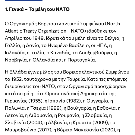
1. Γενικά – Τα μέλη του ΝΑΤΟ
Ο Οργανισμός Βορειοατλαντικού Συμφώνου (North
Atlantic Treaty Organization – NATO) ιδρύθηκε τον
Απρίλιο του 1949. Ιδρυτικά του μέλη είναι το Βέλγιο, η
Γαλλία, η Δανία, το Ηνωμένο Βασίλειο, οι ΗΠΑ, η
Ισλανδία, η Ιταλία, ο Καναδάς, το Λουξεμβούργο, η
Νορβηγία, η Ολλανδία και η Πορτογαλία.
Η Ελλάδα έγινε μέλος του Βορειοατλαντικού Συμφώνου
το 1952, ταυτόχρονα με την Τουρκία. Κατά τις επόμενες
διευρύνσεις του ΝΑΤΟ, στον Οργανισμό προσχώρησαν
κατά σειρά η τότε Ομοσπονδιακή Δημοκρατία της
Γερμανίας (1955), η Ισπανία (1982), η Ουγγαρία, η
Πολωνία, η Τσεχία (1999), η Βουλγαρία, η Εσθονία, η
Λετονία, η Λιθουανία, η Ρουμανία, η Σλοβακία, η
Σλοβενία (2004), η Αλβανία, η Κροατία (2009), το
Μαυροβούνιο (2017), η Βόρεια Μακεδονία (2020), η