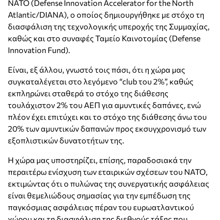
ΝΑΤΟ (Defense Innovation Accelerator for the North
Atlantic/DIANA), ο οποίος δημιουργήθηκε με στόχο τη
διασφάλιση της τεχνολογικής υπεροχής της Συμμαχίας,
καθώς και στο συναφές Ταμείο Καινοτομίας (Defense
Innovation Fund).
Είναι, εξ άλλου, γνωστό τοις πάσι, ότι η χώρα μας
συγκαταλέγεται στο λεγόμενο “club του 2%”, καθώς
εκπληρώνει σταθερά το στόχο της διάθεσης
τουλάχιστον 2% του ΑΕΠ για αμυντικές δαπάνες, ενώ
πλέον έχει επιτύχει και το στόχο της διάθεσης άνω του
20% των αμυντικών δαπανών προς εκσυγχρονισμό των
εξοπλιστικών δυνατοτήτων της.
Η χώρα μας υποστηρίζει, επίσης, παραδοσιακά την
περαιτέρω ενίσχυση των εταιρικών σχέσεων του ΝΑΤΟ,
εκτιμώντας ότι ο πυλώνας της συνεργατικής ασφάλειας
είναι θεμελιώδους σημασίας για την εμπέδωση της
παγκόσμιας ασφάλειας πέραν του ευρωατλαντικού
χώρου και τη διασφάλιση της διεθνούς τάξης που