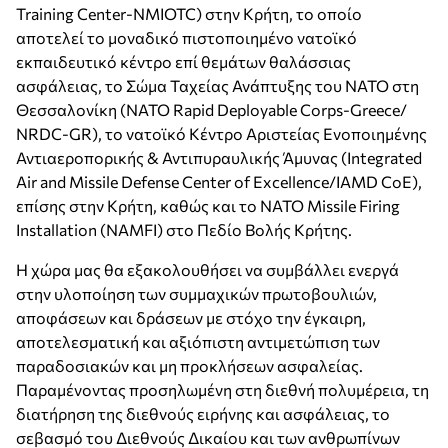
Training Center-NMIOTC) στην Κρήτη, το οποίο
αποτελεί το μοναδικό πιστοποιημένο νατοϊκό
εκπαιδευτικό κέντρο επί θεμάτων θαλάσσιας
ασφάλειας, το Σώμα Ταχείας Ανάπτυξης του ΝΑΤΟ στη
Θεσσαλονίκη (NATO Rapid Deployable Corps-Greece/
NRDC-GR), το νατοϊκό Κέντρο Αριστείας Ενοποιημένης
Αντιαεροπορικής & Αντιπυραυλικής Άμυνας (Integrated
Air and Missile Defense Center of Excellence/IAMD CoE),
επίσης στην Κρήτη, καθώς και το NATO Missile Firing
Installation (NAMFI) στο Πεδίο Βολής Κρήτης.
Η χώρα μας θα εξακολουθήσει να συμβάλλει ενεργά
στην υλοποίηση των συμμαχικών πρωτοβουλιών,
αποφάσεων και δράσεων με στόχο την έγκαιρη,
αποτελεσματική και αξιόπιστη αντιμετώπιση των
παραδοσιακών και μη προκλήσεων ασφαλείας.
Παραμένοντας προσηλωμένη στη διεθνή πολυμέρεια, τη
διατήρηση της διεθνούς ειρήνης και ασφάλειας, το
σεβασμό του Διεθνούς Δικαίου και των ανθρωπίνων