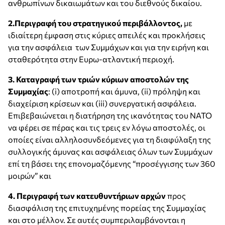
ανθρωπίνων δικαιωμάτων και του διεθνούς δικαίου.
2.Περιγραφή του στρατηγικού περιβάλλοντος,
με
ιδιαίτερη έμφαση στις κύριες απειλές και προκλήσεις
για την ασφάλεια των Συμμάχων και για την ειρήνη και
σταθερότητα στην Ευρω-ατλαντική περιοχή.
3. Καταγραφή των τριών κύριων αποστολών της
Συμμαχίας
: (i) αποτροπή και άμυνα, (ii) πρόληψη και
διαχείριση κρίσεων και (iii) συνεργατική ασφάλεια.
Επιβεβαιώνεται η διατήρηση της ικανότητας του ΝΑΤΟ
να φέρει σε πέρας και τις τρεις εν λόγω αποστολές, οι
οποίες είναι αλληλοσυνδεόμενες για τη διαφύλαξη της
συλλογικής άμυνας και ασφάλειας όλων των Συμμάχων
επί τη βάσει της επονομαζόμενης “προσέγγισης των 360
μοιρών” και
4. Περιγραφή των κατευθυντήριων αρχών
προς
διασφάλιση της επιτυχημένης πορείας της Συμμαχίας
και στο μέλλον. Σε αυτές συμπεριλαμβάνονται η