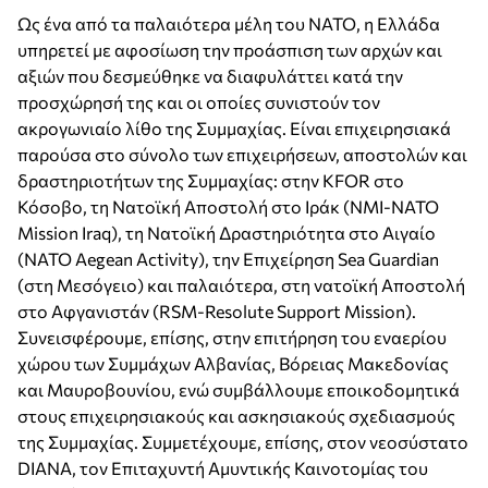
Ως ένα από τα παλαιότερα μέλη του ΝΑΤΟ, η Ελλάδα
υπηρετεί με αφοσίωση την προάσπιση των αρχών και
αξιών που δεσμεύθηκε να διαφυλάττει κατά την
προσχώρησή της και οι οποίες συνιστούν τον
ακρογωνιαίο λίθο της Συμμαχίας. Είναι επιχειρησιακά
παρούσα στο σύνολο των επιχειρήσεων, αποστολών και
δραστηριοτήτων της Συμμαχίας: στην KFOR στο
Κόσοβο, τη Νατοϊκή Αποστολή στο Ιράκ (ΝΜΙ-NATO
Mission Iraq), τη Νατοϊκή Δραστηριότητα στο Αιγαίο
(NATO Aegean Activity), την Επιχείρηση Sea Guardian
(στη Μεσόγειο) και παλαιότερα, στη νατοϊκή Αποστολή
στο Αφγανιστάν (RSM-Resolute Support Mission).
Συνεισφέρουμε, επίσης, στην επιτήρηση του εναερίου
χώρου των Συμμάχων Αλβανίας, Βόρειας Μακεδονίας
και Μαυροβουνίου, ενώ συμβάλλουμε εποικοδομητικά
στους επιχειρησιακούς και ασκησιακούς σχεδιασμούς
της Συμμαχίας. Συμμετέχουμε, επίσης, στον νεοσύστατο
DIANA, τον Επιταχυντή Αμυντικής Καινοτομίας του