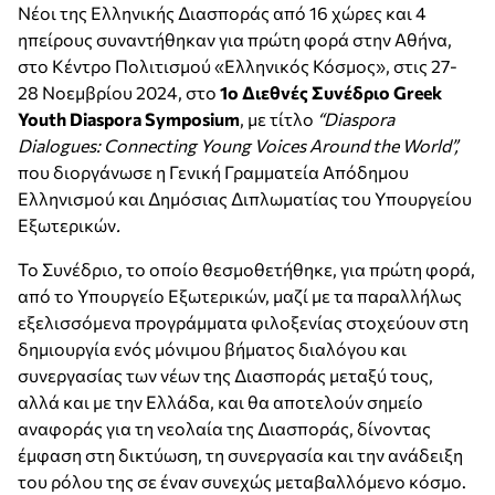
Νέοι της Ελληνικής Διασποράς από 16 χώρες και 4
ηπείρους συναντήθηκαν για πρώτη φορά στην Αθήνα,
στο Κέντρο Πολιτισμού «Ελληνικός Κόσμος», στις 27-
28 Νοεμβρίου 2024, στο
1ο Διεθνές Συνέδριο
Greek
Youth
Diaspora
Symposium
, με τίτλο
“
Diaspora
Dialogues
:
Connecting
Young
Voices
Around
the
World
”,
που διοργάνωσε η Γενική Γραμματεία Απόδημου
Ελληνισμού και Δημόσιας Διπλωματίας του Υπουργείου
Εξωτερικών
.
Το Συνέδριο, το οποίο θεσμοθετήθηκε, για πρώτη φορά,
από το Υπουργείο Εξωτερικών, μαζί με τα παραλλήλως
εξελισσόμενα προγράμματα φιλοξενίας στοχεύουν στη
δημιουργία ενός μόνιμου βήματος διαλόγου και
συνεργασίας των νέων της Διασποράς μεταξύ τους,
αλλά και με την Ελλάδα, και θα αποτελούν σημείο
αναφοράς για τη νεολαία της Διασποράς, δίνοντας
έμφαση στη δικτύωση, τη συνεργασία και την ανάδειξη
του ρόλου της σε έναν συνεχώς μεταβαλλόμενο κόσμο.