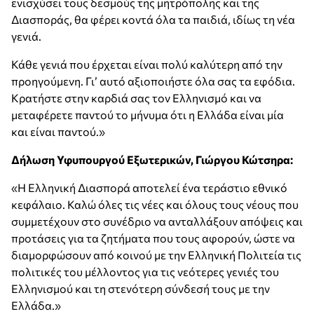
ενισχύσει τους δεσμούς της μητρόπολης και της
Διασποράς, θα φέρει κοντά όλα τα παιδιά, ιδίως τη νέα
γενιά.
Κάθε γενιά που έρχεται είναι πολύ καλύτερη από την
προηγούμενη. Γι’ αυτό αξιοποιήστε όλα σας τα εφόδια.
Κρατήστε στην καρδιά σας τον Ελληνισμό και να
μεταφέρετε παντού το μήνυμα ότι η Ελλάδα είναι μία
και είναι παντού.»
Δήλωση Υφυπουργού Εξωτερικών, Γιώργου Κώτσηρα:
«Η Ελληνική Διασπορά αποτελεί ένα τεράστιο εθνικό
κεφάλαιο. Καλώ όλες τις νέες και όλους τους νέους που
συμμετέχουν στο συνέδριο να ανταλλάξουν απόψεις και
προτάσεις για τα ζητήματα που τους αφορούν, ώστε να
διαμορφώσουν από κοινού με την Ελληνική Πολιτεία τις
πολιτικές του μέλλοντος για τις νεότερες γενιές του
Ελληνισμού και τη στενότερη σύνδεσή τους με την
Ελλάδα.»