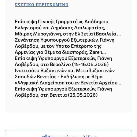
ΣΧΕΤΙΚΌ ΠΕΡΙΕΧΌΜΕΝΟ
Επίσκεψη Γενικής Γραμματέως Απόδημου
Ελληνισμού και Δημόσιας Διπλωματίας,
Μάιρας Μυρογιάννη, στην Ελβετία (Βασιλεία &
Ζυρίχη, 15-18.06.2026)
Συνάντηση Υφυπουργού Εξωτερικών, Γιάννη
Λοβέρδου, με τον Ύπατο Επίτροπο της
Αρμενίας για θέματα διασποράς, Zareh
Sinanyan (Αθήνα, 24.06.2026)
Επίσκεψη Υφυπουργού Εξωτερικών, Γιάννη
Λοβέρδου, στο Βερολίνο (15-16.06.2026)
Ινστιτούτο Βυζαντινών και Μεταβυζαντινών
Σπουδών Βενετίας - Εκδήλωση με θέμα
«Ψηφιακή Διαχείριση του εν Βενετία Αρχείου
του Ελληνικού Ινστιτούτου Βυζαντινών και
Επίσκεψη Υφυπουργού Εξωτερικών, Γιάννη
Μεταβυζαντινών Σπουδών» (25.05.2026)
Λοβέρδου, στη Βενετία (25.05.2026)