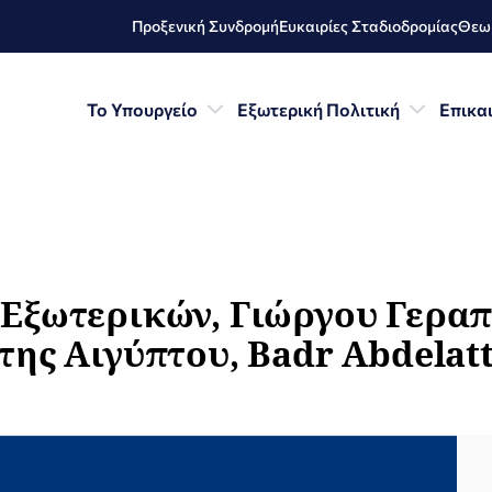
Προξενική Συνδρομή
Ευκαιρίες Σταδιοδρομίας
Θεωρ
Το Υπουργείο
Εξωτερική Πολιτική
Επικα
Εξωτερικών, Γιώργου Γεραπε
ης Αιγύπτου, Badr Abdelatty