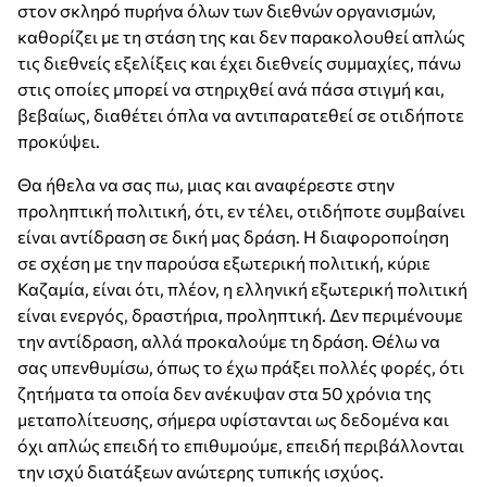
στον σκληρό πυρήνα όλων των διεθνών οργανισμών,
καθορίζει με τη στάση της και δεν παρακολουθεί απλώς
τις διεθνείς εξελίξεις και έχει διεθνείς συμμαχίες, πάνω
στις οποίες μπορεί να στηριχθεί ανά πάσα στιγμή και,
βεβαίως, διαθέτει όπλα να αντιπαρατεθεί σε οτιδήποτε
προκύψει.
Θα ήθελα να σας πω, μιας και αναφέρεστε στην
προληπτική πολιτική, ότι, εν τέλει, οτιδήποτε συμβαίνει
είναι αντίδραση σε δική μας δράση. Η διαφοροποίηση
σε σχέση με την παρούσα εξωτερική πολιτική, κύριε
Καζαμία, είναι ότι, πλέον, η ελληνική εξωτερική πολιτική
είναι ενεργός, δραστήρια, προληπτική. Δεν περιμένουμε
την αντίδραση, αλλά προκαλούμε τη δράση. Θέλω να
σας υπενθυμίσω, όπως το έχω πράξει πολλές φορές, ότι
ζητήματα τα οποία δεν ανέκυψαν στα 50 χρόνια της
μεταπολίτευσης, σήμερα υφίστανται ως δεδομένα και
όχι απλώς επειδή το επιθυμούμε, επειδή περιβάλλονται
την ισχύ διατάξεων ανώτερης τυπικής ισχύος.