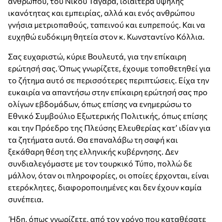
ανθρώπου, του Νίκου Ταγαρά, ιδιαίτερα υψηλής
ικανότητας και εμπειρίας, αλλά και ενός ανθρώπου
γνήσια μετριοπαθούς, ταπεινού και ευπρεπούς. Και να
ευχηθώ ευδόκιμη θητεία στον κ. Κωνσταντίνο Κόλλια.
Σας ευχαριστώ, κύριε Βουλευτά, για την επίκαιρη
ερώτησή σας. Όπως γνωρίζετε, έχουμε τοποθετηθεί για
το ζήτημα αυτό σε περισσότερες περιπτώσεις. Είχα την
ευκαιρία να απαντήσω στην επίκαιρη ερώτησή σας προ
ολίγων εβδομάδων, όπως επίσης να ενημερώσω το
Εθνικό Συμβούλιο Εξωτερικής Πολιτικής, όπως επίσης
και την Πρόεδρο της Πλεύσης Ελευθερίας κατ’ ιδίαν για
τα ζητήματα αυτά. Θα επαναλάβω τη σαφή και
ξεκάθαρη θέση της ελληνικής κυβέρνησης. Δεν
συνδιαλεγόμαστε με τον τουρκικό Τύπο, πολλώ δε
μάλλον, όταν οι πληροφορίες, οι οποίες έρχονται, είναι
ετερόκλητες, διαφοροποιημένες και δεν έχουν καμία
συνέπεια.
Ήδη, όπως γνωρίζετε, από τον χρόνο που καταθέσατε