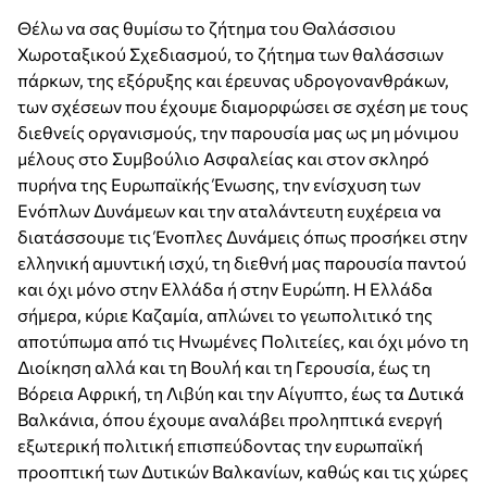
Θέλω να σας θυμίσω το ζήτημα του Θαλάσσιου
Χωροταξικού Σχεδιασμού, το ζήτημα των θαλάσσιων
πάρκων, της εξόρυξης και έρευνας υδρογονανθράκων,
των σχέσεων που έχουμε διαμορφώσει σε σχέση με τους
διεθνείς οργανισμούς, την παρουσία μας ως μη μόνιμου
μέλους στο Συμβούλιο Ασφαλείας και στον σκληρό
πυρήνα της Ευρωπαϊκής Ένωσης, την ενίσχυση των
Ενόπλων Δυνάμεων και την αταλάντευτη ευχέρεια να
διατάσσουμε τις Ένοπλες Δυνάμεις όπως προσήκει στην
ελληνική αμυντική ισχύ, τη διεθνή μας παρουσία παντού
και όχι μόνο στην Ελλάδα ή στην Ευρώπη. Η Ελλάδα
σήμερα, κύριε Καζαμία, απλώνει το γεωπολιτικό της
αποτύπωμα από τις Ηνωμένες Πολιτείες, και όχι μόνο τη
Διοίκηση αλλά και τη Βουλή και τη Γερουσία, έως τη
Βόρεια Αφρική, τη Λιβύη και την Αίγυπτο, έως τα Δυτικά
Βαλκάνια, όπου έχουμε αναλάβει προληπτικά ενεργή
εξωτερική πολιτική επισπεύδοντας την ευρωπαϊκή
προοπτική των Δυτικών Βαλκανίων, καθώς και τις χώρες