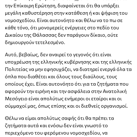
την Επίκαιρη Ερώτηση, διαφαίνεται ότι θα υπάρξει
μεγάλη καθυστέρηση στην κατάθεση ή και ψήφιση του
νομοσχεδίου. Είναι αυτονόητο και θέλω να το πω σε
κάθε τόνο, ότι μονομερείς ενέργειες στο πεδίο του
Δικαίου της Θάλασσας δεν παράγουν δίκαιο, ούτε
δημιουργούν τετελεσμένο.
Αυτό, βεβαίως, δεν αναιρεί το γεγονός ότι είναι
υποχρέωση της ελληνικής κυβέρνησης και της ελληνικής
Πολιτείας να μην εφησυχάζει, να διατηρεί ενεργά όλα τα
όπλα που διαθέτει και όλους τους διαύλους, τους
οποίους έχει. Είναι αυτονόητο ότι για τα ζητήματα που
αφορούν την ειρήνη και την ασφάλεια στην Ανατολική
Μεσόγειο είναι απολύτως ενήμεροι οι εταίροι και οι
σύμμαχοί μας, όπως επίσης και οι διεθνείς οργανισμοί.
Θέλω να είμαι απολύτως σαφής ότι θα πρέπει τα
ζητήματα αυτά και ενόσω δεν είναι γνωστό το
περιεχόμενο του φερόμενου νομοσχεδίου, να