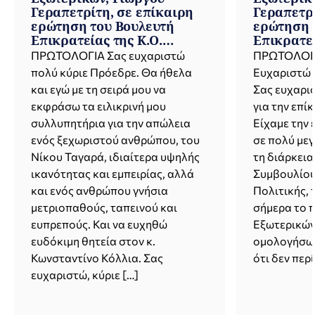
Γεραπετρίτη, σε επίκαιρη
Γεραπετρί
ερώτηση του Βουλευτή
ερώτηση 
Επικρατείας της Κ.Ο.
Επικρατεί
ΠΛΕΥΣΗ ΕΛΕΥΘΕΡΙΑΣ κ.
ΠΛΕΥΣΗ Ε
ΠΡΩΤΟΛΟΓΙΑ Σας ευχαριστώ
ΠΡΩΤΟΛΟΓΙ
Αλεξάνδρου Καζαμία
Αλέξανδρ
πολύ κύριε Πρόεδρε. Θα ήθελα
Ευχαριστώ 
σχετικά με τις εξελίξεις
σχετικά με
και εγώ με τη σειρά μου να
Σας ευχαρισ
στις ελληνοτουρκικές
στις ελλη
εκφράσω τα ειλικρινή μου
για την επί
σχέσεις (05.06.2026)
σχέσεις (
συλλυπητήρια για την απώλεια
Είχαμε την 
ενός ξεχωριστού ανθρώπου, του
σε πολύ με
Νίκου Ταγαρά, ιδιαίτερα υψηλής
τη διάρκεια
ικανότητας και εμπειρίας, αλλά
Συμβουλίου
και ενός ανθρώπου γνήσια
Πολιτικής, 
μετριοπαθούς, ταπεινού και
σήμερα το 
ευπρεπούς. Και να ευχηθώ
Εξωτερικών
ευδόκιμη θητεία στον κ.
ομολογήσω 
Κωνσταντίνο Κόλλια. Σας
ότι δεν περί
ευχαριστώ, κύριε […]