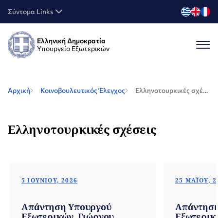
Σύντομα Links
Ελληνική Δημοκρατία
Υπουργείο Εξωτερικών
Αρχική
Κοινοβουλευτικός Έλεγχος
Ελληνοτουρκικές σχέσεις
Ελληνοτουρκικές σχέσεις
5 ΙΟΥΝΊΟΥ, 2026
25 ΜΑΪ́ΟΥ, 
Απάντηση Υπουργού
Απάντηση
Εξωτερικών, Γιώργου
Εξωτερικ