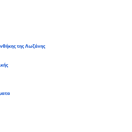
υνθήκης της Λωζάνης
ικής
έματα