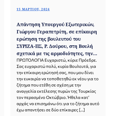
15 ΜΑΡΤΊΟΥ, 2024
Απάντηση Υπουργού Εξωτερικών,
Γιώργου Γεραπετρίτη, σε επίκαιρη
ερώτηση της βουλευτού του
ΣΥΡΙΖΑ-ΠΣ, Ρ. Δούρου, στη Βουλή
σχετικά με τις αρμοδιότητες, την
κυριαρχία και τα κυριαρχικά
ΠΡΩΤΟΛΟΓΙΑ Ευχαριστώ, κύριε Πρόεδρε.
Σας ευχαριστώ πολύ, κυρία Βουλευτά, για
δικαιώματα της Ελλάδας (Αθήνα,
την επίκαιρη ερώτησή σας, που μου δίνει
15.03.2024)
την ευκαιρία να τοποθετηθώ εκ νέου για το
ζήτημα που ετέθη σε σχέση με την
αναγγελία εκτέλεσης πυρών της Τουρκίας
τον περασμένο Οκτώβριο. Ήθελα κατ’
αρχάς να επισημάνω ότι για το ζήτημα αυτό
έχω απαντήσει σε δύο επίκαιρες […]