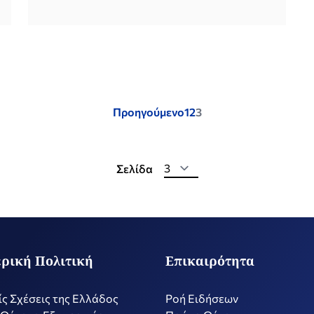
Posts
Προηγούμενο
1
2
3
pagination
Σελίδα
ρική Πολιτική
Επικαιρότητα
ίς Σχέσεις της Ελλάδος
Ροή Ειδήσεων