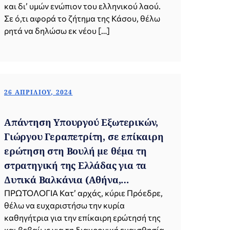
και δι’ υμών ενώπιον του ελληνικού λαού.
Σε ό,τι αφορά το ζήτημα της Κάσου, θέλω
ρητά να δηλώσω εκ νέου […]
26 ΑΠΡΙΛΊΟΥ, 2024
Απάντηση Υπουργού Εξωτερικών,
Γιώργου Γεραπετρίτη, σε επίκαιρη
ερώτηση στη Βουλή με θέμα τη
στρατηγική της Ελλάδας για τα
Δυτικά Βαλκάνια (Αθήνα,
26.04.2024)
ΠΡΩΤΟΛΟΓΙΑ Κατ’ αρχάς, κύριε Πρόεδρε,
θέλω να ευχαριστήσω την κυρία
καθηγήτρια για την επίκαιρη ερώτησή της
και βεβαίως για τη διαχρονική ευαισθησία