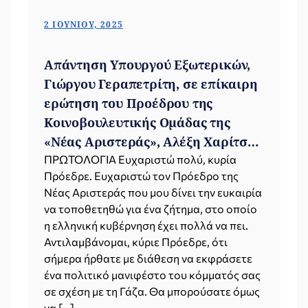
2 ΙΟΥΝΊΟΥ, 2025
Απάντηση Υπουργού Εξωτερικών,
Γιώργου Γεραπετρίτη, σε επίκαιρη
ερώτηση του Προέδρου της
Κοινοβουλευτικής Ομάδας της
«Νέας Αριστεράς», Αλέξη Χαρίτση,
σχετικά με την κατάσταση στη
ΠΡΩΤΟΛΟΓΙΑ Ευχαριστώ πολύ, κυρία
Πρόεδρε. Ευχαριστώ τον Πρόεδρο της
Λωρίδα της Γάζας (Βουλή,
Νέας Αριστεράς που μου δίνει την ευκαιρία
02.06.2025)
να τοποθετηθώ για ένα ζήτημα, στο οποίο
η ελληνική κυβέρνηση έχει πολλά να πει.
Αντιλαμβάνομαι, κύριε Πρόεδρε, ότι
σήμερα ήρθατε με διάθεση να εκφράσετε
ένα πολιτικό μανιφέστο του κόμματός σας
σε σχέση με τη Γάζα. Θα μπορούσατε όμως
να […]