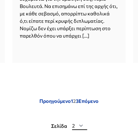
Βουλευτά. Να επισημάνω επί της αρχής ότι,
με κάθε σεβασμό, απορρίπτω καθολικά
ό,τι είπατε περί κρυφής διπλωματίας.
Νομίζω δεν έχει υπάρξει περίπτωση στο
παρελθόν όπου να υπάρχει […]
Posts
Προηγούμενο
1
2
3
Επόμενο
pagination
Σελίδα