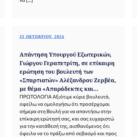
25 ΟΚΤΩΒΡΊΟΥ, 2024
Απάντηση Υπουργού Εξωτερικών,
Γιώργου Γεραπετρίτη, σε επίκαιρη
ερώτηση του βουλευτή των
«Σπαρτιατών» Αλέξανδρου Ζερβέα,
με θέμα «Απαράδεκτες και
αντεθνικές θέσεις από την
ΠΡΩΤΟΛΟΓΙΑ Αξιότιμε κύριε βουλευτά,
οφείλω να ομολογήσω ότι προσέρχομαι
επικεφαλής του ΕΛΙΑΜΕΠ κα
σήμερα στη Βουλή για να απαντήσω στην
Μαρία Γαβουνέλη» (25.10.2024)
επίκαιρη ερώτησή σας, και σας ευχαριστώ
για την κατάθεσή της, αισθανόμενος ότι
όφειλα να το πράξω από σεβασμό και προς