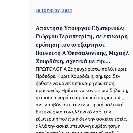
20 ΙΟΥΝΊΟΥ, 2025
Απάντηση Υπουργού Εξωτερικών,
Γιώργου Γεραπετρίτη, σε επίκαιρη
ερώτηση του ανεξάρτητου
Βουλευτή Α΄ Θεσσαλονίκης, Μιχαήλ
Χουρδάκη, σχετικά με την
ηλεκτρική διασύνδεση Κρήτης-
ΠΡΩΤΟΛΟΓΙΑ Σας ευχαριστώ πολύ, κύριε
Πρόεδρε. Κύριε Χουρδάκη, σήμερα δεν
Κύπρου (Βουλή, 20.06.2025)
ήρθατε να κάνετε επίκαιρη ερώτηση,
προφανώς. Ήρθατε να κάνετε μία δήλωση,
η οποία αφορά το πρόσωπό σας και πώς
αντιλαμβάνεστε την εξωτερική πολιτική.
Ευτυχώς για τον ελληνικό λαό, την
εξωτερική πολιτική δεν την ασκείτε εσείς,
αλλά την ασκεί υπεύθυνη κυβέρνηση, η
οποία απολαύει της εμπιστοσύνης […]