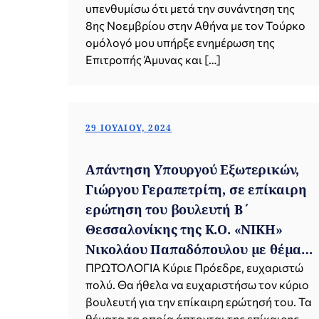
υπενθυμίσω ότι μετά την συνάντηση της
8ης Νοεμβρίου στην Αθήνα με τον Τούρκο
ομόλογό μου υπήρξε ενημέρωση της
Επιτροπής Άμυνας και […]
29 ΙΟΥΛΊΟΥ, 2024
Απάντηση Υπουργού Εξωτερικών,
Γιώργου Γεραπετρίτη, σε επίκαιρη
ερώτηση του βουλευτή Β΄
Θεσσαλονίκης της Κ.Ο. «ΝΙΚΗ»
Νικολάου Παπαδόπουλου με θέμα:
«Η δράση του κόμματος ΚΙΕΦ στη
ΠΡΩΤΟΛΟΓΙΑ Κύριε Πρόεδρε, ευχαριστώ
πολύ. Θα ήθελα να ευχαριστήσω τον κύριο
Θράκη» (29.07.2024)
βουλευτή για την επίκαιρη ερώτησή του. Τα
θέματα τα οποία άπτονται της επίκαιρης