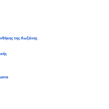
υνθήκης της Λωζάνης
ικής
έματα