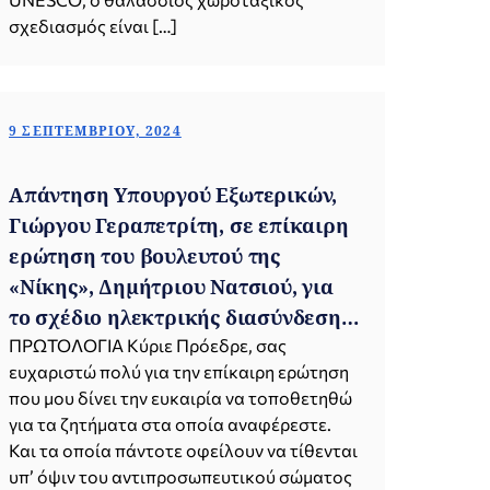
σχεδιασμός είναι […]
9 ΣΕΠΤΕΜΒΡΊΟΥ, 2024
Απάντηση Υπουργού Εξωτερικών,
Γιώργου Γεραπετρίτη, σε επίκαιρη
ερώτηση του βουλευτού της
«Νίκης», Δημήτριου Νατσιού, για
το σχέδιο ηλεκτρικής διασύνδεσης
Κύπρου - Κρήτης (Βουλή,
ΠΡΩΤΟΛΟΓΙΑ Κύριε Πρόεδρε, σας
ευχαριστώ πολύ για την επίκαιρη ερώτηση
09.09.2024)
που μου δίνει την ευκαιρία να τοποθετηθώ
για τα ζητήματα στα οποία αναφέρεστε.
Και τα οποία πάντοτε οφείλουν να τίθενται
υπ’ όψιν του αντιπροσωπευτικού σώματος