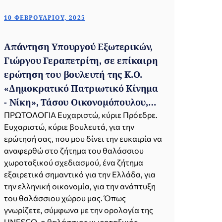
10 ΦΕΒΡΟΥΑΡΊΟΥ, 2025
Απάντηση Υπουργού Εξωτερικών,
Γιώργου Γεραπετρίτη, σε επίκαιρη
ερώτηση του βουλευτή της Κ.Ο.
«Δημοκρατικό Πατριωτικό Κίνημα
- Νίκη», Τάσου Οικονομόπουλου,
σχετικά με τον θαλάσσιο
ΠΡΩΤΟΛΟΓΙΑ Ευχαριστώ, κύριε Πρόεδρε.
Ευχαριστώ, κύριε βουλευτά, για την
χωροταξικό σχεδιασμό (Βουλή,
ερώτησή σας, που μου δίνει την ευκαιρία να
10.02.2025)
αναφερθώ στο ζήτημα του θαλάσσιου
χωροταξικού σχεδιασμού, ένα ζήτημα
εξαιρετικά σημαντικό για την Ελλάδα, για
την ελληνική οικονομία, για την ανάπτυξη
του θαλάσσιου χώρου μας. Όπως
γνωρίζετε, σύμφωνα με την ορολογία της
UNESCO, ο θαλάσσιος χωροταξικός