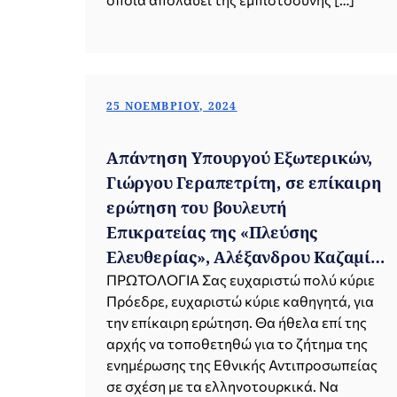
25 ΝΟΕΜΒΡΊΟΥ, 2024
Απάντηση Υπουργού Εξωτερικών,
Γιώργου Γεραπετρίτη, σε επίκαιρη
ερώτηση του βουλευτή
Επικρατείας της «Πλεύσης
Ελευθερίας», Αλέξανδρου Καζαμία
(Βουλή, 25.11.2024)
ΠΡΩΤΟΛΟΓΙΑ Σας ευχαριστώ πολύ κύριε
Πρόεδρε, ευχαριστώ κύριε καθηγητά, για
την επίκαιρη ερώτηση. Θα ήθελα επί της
αρχής να τοποθετηθώ για το ζήτημα της
ενημέρωσης της Εθνικής Αντιπροσωπείας
σε σχέση με τα ελληνοτουρκικά. Να