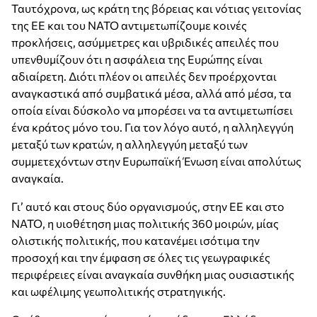
Ταυτόχρονα, ως κράτη της βόρειας και νότιας γειτονίας
της ΕΕ και του ΝΑΤΟ αντιμετωπίζουμε κοινές
προκλήσεις, ασύμμετρες και υβριδικές απειλές που
υπενθυμίζουν ότι η ασφάλεια της Ευρώπης είναι
αδιαίρετη. Διότι πλέον οι απειλές δεν προέρχονται
αναγκαστικά από συμβατικά μέσα, αλλά από μέσα, τα
οποία είναι δύσκολο να μπορέσει να τα αντιμετωπίσει
ένα κράτος μόνο του. Για τον λόγο αυτό, η αλληλεγγύη
μεταξύ των κρατών, η αλληλεγγύη μεταξύ των
συμμετεχόντων στην Ευρωπαϊκή Ένωση είναι απολύτως
αναγκαία.
Γι’ αυτό και στους δύο οργανισμούς, στην ΕΕ και στο
ΝΑΤΟ, η υιοθέτηση μιας πολιτικής 360 μοιρών, μίας
ολιστικής πολιτικής, που κατανέμει ισότιμα την
προσοχή και την έμφαση σε όλες τις γεωγραφικές
περιφέρειες είναι αναγκαία συνθήκη μιας ουσιαστικής
και ωφέλιμης γεωπολιτικής στρατηγικής.