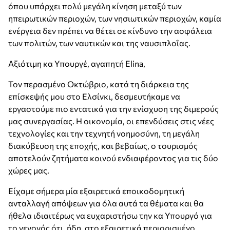
όπου υπάρχει πολύ μεγάλη κίνηση μεταξύ των
ηπειρωτικών περιοχών, των νησιωτικών περιοχών, καμία
ενέργεια δεν πρέπει να θέτει σε κίνδυνο την ασφάλεια
των πολιτών, των ναυτικών και της ναυσιπλοΐας.
Αξιότιμη κα Υπουργέ, αγαπητή Elina,
Τον περασμένο Οκτώβριο, κατά τη διάρκεια της
επίσκεψής μου στο Ελσίνκι, δεσμευτήκαμε να
εργαστούμε πιο εντατικά για την ενίσχυση της διμερούς
μας συνεργασίας. Η οικονομία, οι επενδύσεις στις νέες
τεχνολογίες και την τεχνητή νοημοσύνη, τη μεγάλη
διακύβευση της εποχής, και βεβαίως, ο τουρισμός
αποτελούν ζητήματα κοινού ενδιαφέροντος για τις δύο
χώρες μας.
Είχαμε σήμερα μία εξαιρετικά εποικοδομητική
ανταλλαγή απόψεων για όλα αυτά τα θέματα και θα
ήθελα ιδιαιτέρως να ευχαριστήσω την κα Υπουργό για
το γεγονός ότι, ήδη, στο εξαιρετικά περιορισμένο