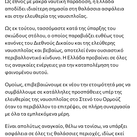
Ως έθνος με μακρά ναυτική παράδοση, η Ελλάδα
αποδίδει ιδιαίτερη σημασία στη θαλάσσια ασφάλεια
και στην ελευθερία της ναυσιπλοΐας.
Ως εκ τούτου, τασσόμαστε κατά της ύπαρξης του
σκιώδους στόλου, ο οποίος παραβιάζει ευθέως τους
κανόνες του Διεθνούς Δικαίου και της ελεύθερης
ναυσιπλοΐας και βεβαίως, αποτελεί έναν ουσιαστικό
περιβαλλοντικό κίνδυνο. Η Ελλάδα προβαίνει σε όλες
τις αναγκαίες ενέργειες για την καταπολέμηση του
φαινομένου αυτού.
Ομοίως, επιβεβαιώνουμε εκ νέου την ετοιμότητά μας να
συμβάλλουμε σε κατάλληλες προσπάθειες υπέρ της
ελευθερίας της ναυσιπλοΐας στο Στενό του Ορμούζ
όταν το περιβάλλον το επιτρέψει, σε πλήρη συνεργασία
με όλα τα εμπλεκόμενα μέρη.
Είναι απολύτως αναγκαίο, θέλω να τονίσω, να υπάρξει
ασφάλεια σε όλες τις θαλάσσιες περιοχές, ιδίως εκεί